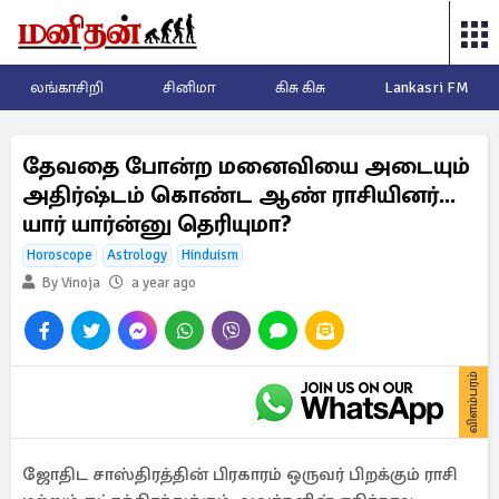
லங்காசிறி
சினிமா
கிசு கிசு
Lankasri FM
தேவதை போன்ற மனைவியை அடையும்
அதிர்ஷ்டம் கொண்ட ஆண் ராசியினர்...
யார் யார்ன்னு தெரியுமா?
Horoscope
Astrology
Hinduism
By Vinoja
a year ago
விளம்பரம்
ஜோதிட சாஸ்திரத்தின் பிரகாரம் ஒருவர் பிறக்கும் ராசி