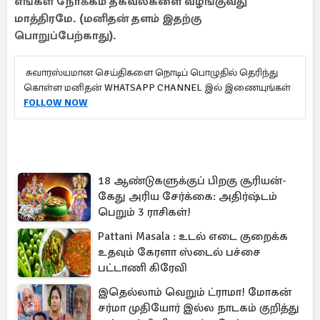
எங்கள் நோக்கம் தகவல்களை வழங்குவது
மாத்திரமே. (மனிதன் தளம் இதற்கு
பொறுப்பேற்காது).
சுவாரஸ்யமான செய்திகளை நொடிப் பொழுதில் தெரிந்து
கொள்ள மனிதன் WHATSAPP CHANNEL இல் இணையுங்கள்
FOLLOW NOW
18 ஆண்டுகளுக்குப் பிறகு சூரியன்-
கேது அரிய சேர்க்கை: அதிர்ஷ்டம்
பெறும் 3 ராசிகள்!
Pattani Masala : உடல் எடை குறைக்க
உதவும் கேரளா ஸ்டைல் பச்சை
பட்டாணி கிரேவி
இதெல்லாம் வெறும் ட்ராமா! மோகன்
சர்மா முதியோர் இல்ல நாடகம் குறித்து