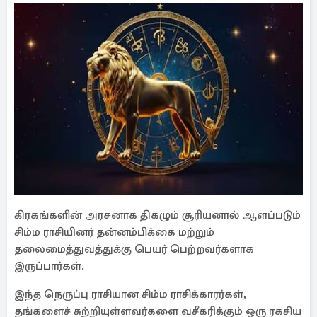
கிரகங்களின் அரசனாக திகழும் சூரியனால் ஆளப்படும்
சிம்ம ராசியினர் தன்னம்பிக்கை மற்றும்
தலைமைத்துவத்துக்கு பெயர் பெற்றவர்களாக
இருப்பார்கள்.
இந்த நெருப்பு ராசியான சிம்ம ராசிக்காரர்கள்,
தங்களைச் சுற்றியுள்ளவர்களை வசீகரிக்கும் ஒரு ரகசிய