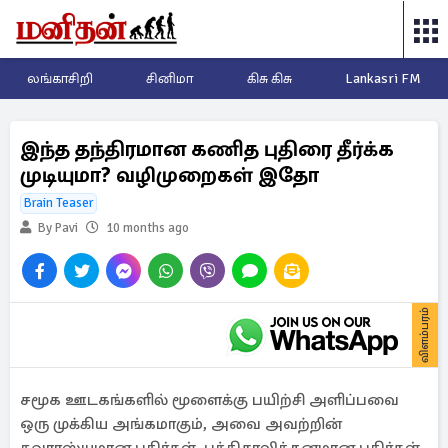
லங்காசிறி
சினிமா
கிசு கிசு
Lankasri FM
இந்த தந்திரமான கணித புதிரை தீர்க்க
முடியுமா? வழிமுறைகள் இதோ
Brain Teaser
By Pavi
10 months ago
விளம்பரம்
சமூக ஊடகங்களில் மூளைக்கு பயிற்சி அளிப்பவை
ஒரு முக்கிய அங்கமாகும், அவை அவற்றின்