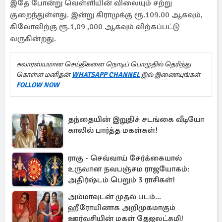
இதே போன்று வெள்ளியின் விலையும் சற்று
குறைந்துள்ளது. இன்று கிராமுக்கு ரூ.109.00 ஆகவும்,
கிலோவிற்கு ரூ.1,09 ,000 ஆகவும் விற்கப்பட்டு
வருகின்றது.
சுவாரஸ்யமான செய்திகளை நொடிப் பொழுதில் தெரிந்து
கொள்ள மனிதன்
WHATSAPP CHANNEL
இல் இணையுங்கள்
FOLLOW NOW
தந்தையின் இறுதிச் சடங்கை வீடியோ
காலில் பார்த்த மகள்கள்!
ராகு - செவ்வாய் சேர்க்கையால்
உருவான நவபஞ்சம ராஜயோகம்:
அதிர்ஷ்டம் பெறும் 3 ராசிகள்!
அம்மாவுடன் முதல் படம்...
ஹீரோயினாக அறிமுகமாகும்
ஊர்வசியின் மகள் தேஜலட்சுமி!