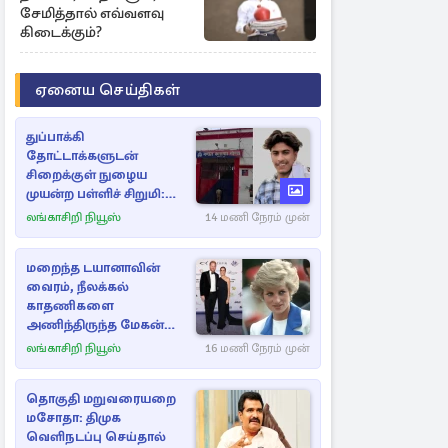
சேமித்தால் எவ்வளவு
கிடைக்கும்?
ஏனைய செய்திகள்
துப்பாக்கி
தோட்டாக்களுடன்
சிறைக்குள் நுழைய
முயன்ற பள்ளிச் சிறுமி:
விசாரணையின் கூறிய
லங்காசிறி நியூஸ்
14 மணி நேரம் முன்
காரணம்
மறைந்த டயானாவின்
வைரம், நீலக்கல்
காதணிகளை
அணிந்திருந்த மேகன்
மார்க்கல்
லங்காசிறி நியூஸ்
16 மணி நேரம் முன்
தொகுதி மறுவரையறை
மசோதா: திமுக
வெளிநடப்பு செய்தால்