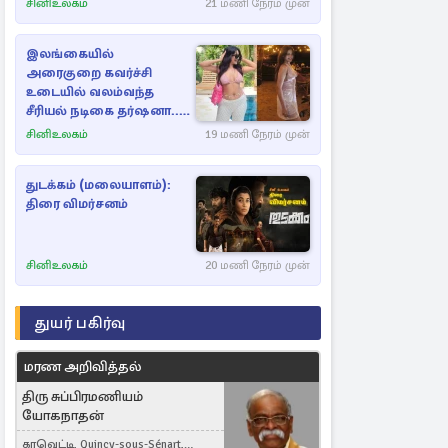
சினிஉலகம்
21 மணி நேரம் முன்
இலங்கையில்
அரைகுறை கவர்ச்சி
உடையில் வலம்வந்த
சீரியல் நடிகை தர்ஷனா...
அவரே வெளியிட்ட
சினிஉலகம்
19 மணி நேரம் முன்
வீடியோ
துடக்கம் (மலையாளம்):
திரை விமர்சனம்
சினிஉலகம்
20 மணி நேரம் முன்
துயர் பகிர்வு
மரண அறிவித்தல்
திரு சுப்பிரமணியம்
யோகநாதன்
கரவெட்டி, Quincy-sous-Sénart,