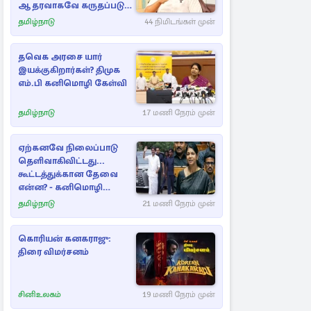
ஆதரவாகவே கருதப்படும்
– அமைச்சர் நிர்மல்குமார்
தமிழ்நாடு
44 நிமிடங்கள் முன்
தவெக அரசை யார்
இயக்குகிறார்கள்? திமுக
எம்.பி கனிமொழி கேள்வி
தமிழ்நாடு
17 மணி நேரம் முன்
ஏற்கனவே நிலைப்பாடு
தெளிவாகிவிட்டது...
கூட்டத்துக்கான தேவை
என்ன? - கனிமொழி
விமர்சனம்
தமிழ்நாடு
21 மணி நேரம் முன்
கொரியன் கனகராஜு:
திரை விமர்சனம்
சினிஉலகம்
19 மணி நேரம் முன்