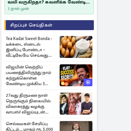
வலி வருகிறதா? கவனிக்க வேண்டிய
எச்சரிக்கை அறிகுறிகள்
1 நாள் முன்
சிறப்புச் செய்திகள்
Tea Kadai Sweet Bonda :
டீக்கடை ஸ்டைல்
இனிப்பு போண்டா –
வீட்டிலேயே செய்வது
எப்படி?
விஜயின் வெற்றிப்
பயணத்திலிருந்து நாம்
கற்றுக்கொள்ள
வேண்டிய முக்கிய 3
விடயங்கள்!
27வது திருமண நாள்
நெருங்கும் நிலையில்
விவாகரத்து வழக்கு
வாபஸ்! விஜய்யுடன்
மீண்டும் இணைவாரா?
செல்வமகள் சேமிப்பு
திட்டம்.., மாதம் ரூ.3,000