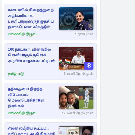
கனடாவில் சிறைத்துறை
அதிகாரியாக
பணியாற்றிவந்த இந்திய
இளம்பெண்: விபத்தில்
பலி
லங்காசிறி நியூஸ்
1 நாள் முன்
100 நாட்கள்: விரைவில்
வெளியாகும் தவெக
அரசின் சாதனை பட்டியல்
தமிழ்நாடு
3 மணி நேரம் முன்
தந்தையை இழந்த
லியோனல்
மெஸ்ஸி..ரசிகர்கள்
இரங்கல்
லங்காசிறி நியூஸ்
17 மணி நேரம் முன்
எல்லைமீறிய கூட்டம்..
ஹிப் ஹாப் ஆதி நிகழ்ச்சி