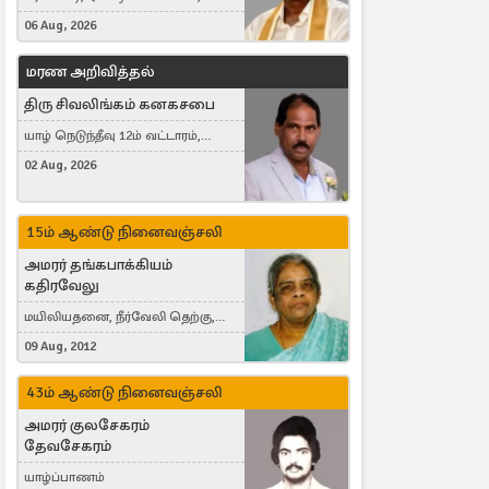
France
06 Aug, 2026
மரண அறிவித்தல்
திரு சிவலிங்கம் கனகசபை
யாழ் நெடுந்தீவு 12ம் வட்டாரம்,
Jaffna, நயினாதீவு, London, United
02 Aug, 2026
Kingdom
15ம் ஆண்டு நினைவஞ்சலி
அமரர் தங்கபாக்கியம்
கதிரவேலு
மயிலியதனை, நீர்வேலி தெற்கு,
Herning, Denmark
09 Aug, 2012
43ம் ஆண்டு நினைவஞ்சலி
அமரர் குலசேகரம்
தேவசேகரம்
யாழ்ப்பாணம்