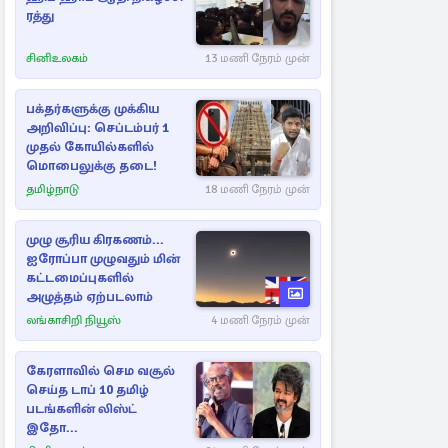
ரத்து
சினிஉலகம்
13 மணி நேரம் முன்
பக்தர்களுக்கு முக்கிய
அறிவிப்பு: செப்டம்பர் 1
முதல் கோயில்களில்
மொபைலுக்கு தடை!
தமிழ்நாடு
18 மணி நேரம் முன்
முழு சூரிய கிரகணம்...
ஐரோப்பா முழுவதும் மின்
கட்டமைப்புகளில்
அழுத்தம் ஏற்படலாம்
லங்காசிறி நியூஸ்
4 மணி நேரம் முன்
கேரளாவில் செம வசூல்
செய்த டாப் 10 தமிழ்
படங்களின் லிஸ்ட்
இதோ...