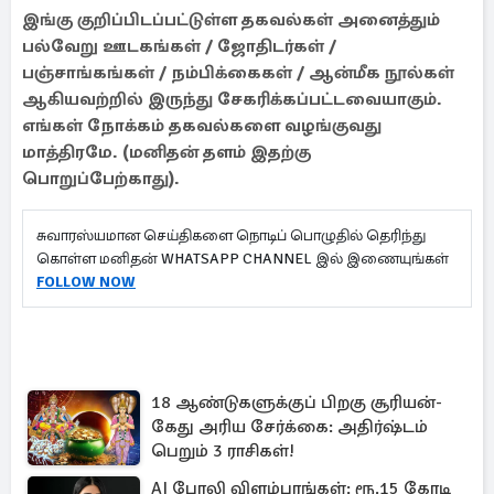
இங்கு குறிப்பிடப்பட்டுள்ள தகவல்கள் அனைத்தும்
பல்வேறு ஊடகங்கள் / ஜோதிடர்கள் /
பஞ்சாங்கங்கள் / நம்பிக்கைகள் / ஆன்மீக நூல்கள்
ஆகியவற்றில் இருந்து சேகரிக்கப்பட்டவையாகும்.
எங்கள் நோக்கம் தகவல்களை வழங்குவது
மாத்திரமே. (மனிதன் தளம் இதற்கு
பொறுப்பேற்காது).
சுவாரஸ்யமான செய்திகளை நொடிப் பொழுதில் தெரிந்து
கொள்ள மனிதன் WHATSAPP CHANNEL இல் இணையுங்கள்
FOLLOW NOW
18 ஆண்டுகளுக்குப் பிறகு சூரியன்-
கேது அரிய சேர்க்கை: அதிர்ஷ்டம்
பெறும் 3 ராசிகள்!
AI போலி விளம்பரங்கள்: ரூ.15 கோடி