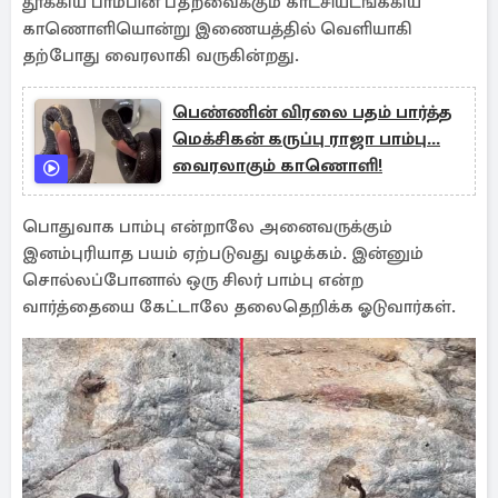
தூக்கிய பாம்பின் பதறவைக்கும் காட்சியடங்ககிய
காணொளியொன்று இணையத்தில் வெளியாகி
தற்போது வைரலாகி வருகின்றது.
பெண்ணின் விரலை பதம் பார்த்த
மெக்சிகன் கருப்பு ராஜா பாம்பு...
வைரலாகும் காணொளி!
பொதுவாக பாம்பு என்றாலே அனைவருக்கும்
இனம்புரியாத பயம் ஏற்படுவது வழக்கம். இன்னும்
சொல்லப்போனால் ஒரு சிலர் பாம்பு என்ற
வார்த்தையை கேட்டாலே தலைதெறிக்க ஓடுவார்கள்.