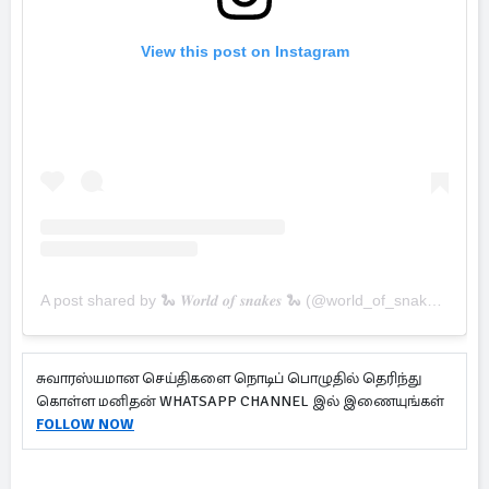
View this post on Instagram
A post shared by 🐍 𝑾𝒐𝒓𝒍𝒅 𝒐𝒇 𝒔𝒏𝒂𝒌𝒆𝒔 🐍 (@world_of_snakes_)
சுவாரஸ்யமான செய்திகளை நொடிப் பொழுதில் தெரிந்து
கொள்ள மனிதன் WHATSAPP CHANNEL இல் இணையுங்கள்
FOLLOW NOW