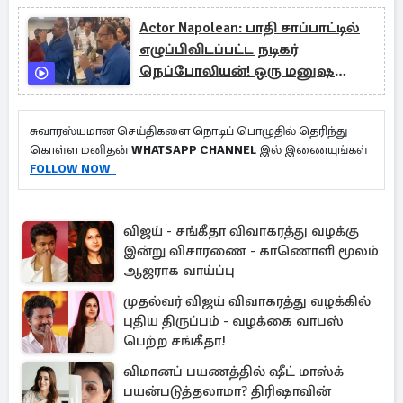
Actor Napolean: பாதி சாப்பாட்டில்
எழுப்பிவிடப்பட்ட நடிகர்
நெப்போலியன்! ஒரு மனுஷனை
இப்படியா செய்றது?
சுவாரஸ்யமான செய்திகளை நொடிப் பொழுதில் தெரிந்து
கொள்ள மனிதன்
WHATSAPP CHANNEL
இல் இணையுங்கள்
FOLLOW NOW
விஜய் - சங்கீதா விவாகரத்து வழக்கு
இன்று விசாரணை - காணொளி மூலம்
ஆஜராக வாய்ப்பு
முதல்வர் விஜய் விவாகரத்து வழக்கில்
புதிய திருப்பம் - வழக்கை வாபஸ்
பெற்ற சங்கீதா!
விமானப் பயணத்தில் ஷீட் மாஸ்க்
பயன்படுத்தலாமா? திரிஷாவின்