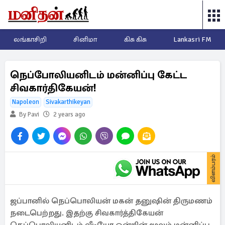
லங்காசிறி
சினிமா
கிசு கிசு
Lankasri FM
நெப்போலியனிடம் மன்னிப்பு கேட்ட
சிவகார்திகேயன்!
Napoleon
Sivakarthikeyan
By Pavi
2 years ago
விளம்பரம்
ஜப்பானில் நெப்பொலியன் மகன் தனுஷின் திருமணம்
நடைபெற்றது. இதற்கு சிவகார்த்திகேயன்