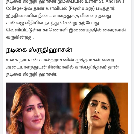
நடிகை ஸ்ருதி ஹாசன் மும்பையில் உள்ள St. Andrew's
College-இல் தான் உளவியல் (Psychology) படித்தார்.
இந்நிலையில் நீண்ட காலத்துக்கு பின்னர் தனது
காலேஜ் வீதியில் நடந்து சென்று தற்போது
வெளியிட்டுள்ள காணொளி இணையத்தில் வைரலாகி
வருகின்றது.
நடிகை ஸ்ருதிஹாசன்
உலக நாயகன் கமல்ஹாசனின் மூத்த மகள் என்ற
அடையாளத்துடன் சினிமாவில் கால்பதித்தவர் தான்
நடிகை ஸ்ருதி ஹாசன்.