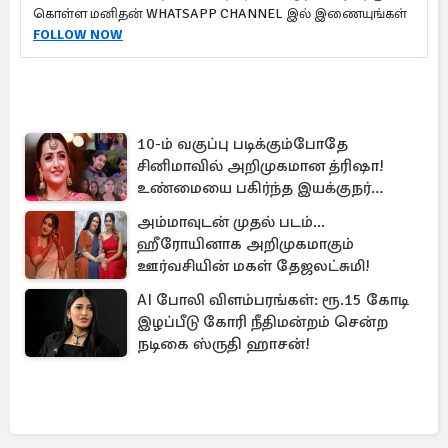
கொள்ள மனிதன் WHATSAPP CHANNEL இல் இணையுங்கள்
FOLLOW NOW
10-ம் வகுப்பு படிக்கும்போதே
சினிமாவில் அறிமுகமான த்ரிஷா!
உண்மையை பகிர்ந்த இயக்குநர்
பிரவீன் காந்தி
அம்மாவுடன் முதல் படம்...
ஹீரோயினாக அறிமுகமாகும்
ஊர்வசியின் மகள் தேஜலட்சுமி!
AI போலி விளம்பரங்கள்: ரூ.15 கோடி
இழப்பீடு கோரி நீதிமன்றம் சென்ற
நடிகை ஸ்ருதி ஹாசன்!