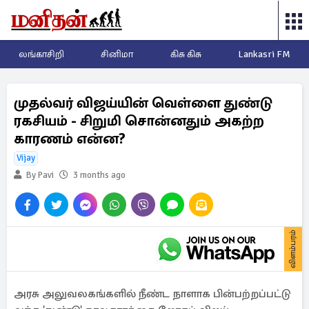
லங்காசிறி
சினிமா
கிசு கிசு
Lankasri FM
முதல்வர் விஜய்யின் வெள்ளை துண்டு
ரகசியம் - சிறுமி சொன்னதும் அகற்ற
காரணம் என்ன?
Vijay
By Pavi
3 months ago
விளம்பரம்
அரசு அலுவலகங்களில் நீண்ட நாளாக பின்பற்றப்பட்டு