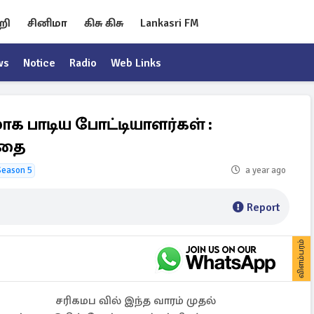
றி
சினிமா
கிசு கிசு
Lankasri FM
ws
Notice
Radio
Web Links
ாக பாடிய போட்டியாளர்கள் :
்தை
Season 5
a year ago
Report
விளம்பரம்
சரிகமப வில் இந்த வாரம் முதல்