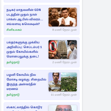
நடிகர் மாதவனின் GDN
படத்தின் முதல் நாள்
பாக்ஸ் ஆபிஸ் விவரம்...
எவ்வளவு கலெக்ஷன்?
சினிஉலகம்
8 மணி நேரம் முன்
பக்தர்களுக்கு முக்கிய
அறிவிப்பு: செப்டம்பர் 1
முதல் கோயில்களில்
மொபைலுக்கு தடை!
தமிழ்நாடு
2 மணி நேரம் முன்
பழனி கோயில் நில
மோசடி வழக்கு: சிறையில்
இருந்த அன்வர்தீன்
மரணம்
தமிழ்நாடு
11 மணி நேரம் முன்
ஸ்காட்லாந்தில் கொடூர