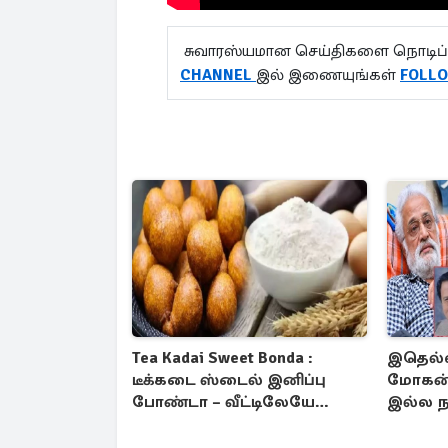
சுவாரஸ்யமான செய்திகளை நொடிப்
CHANNEL
இல் இணையுங்கள்
FOLL
Tea Kadai Sweet Bonda :
இதெல்ல
டீக்கடை ஸ்டைல் இனிப்பு
மோகன் 
போண்டா – வீட்டிலேயே
இல்ல நா
செய்வது எப்படி?
பத்மினி 