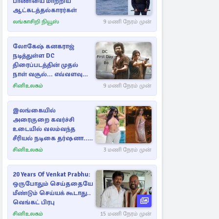
பாணியை மாற்றிய
ஆட்கடத்தல்காரர்கள்
லங்காசிறி நியூஸ்
9 மணி நேரம் முன்
லோகேஷ் கனகராஜ்
நடித்துள்ள DC
திரைப்படத்தின் முதல்
நாள் வசூல்... எவ்வளவு
தெரியுமா?
சினிஉலகம்
9 மணி நேரம் முன்
இலங்கையில்
அரைகுறை கவர்ச்சி
உடையில் வலம்வந்த
சீரியல் நடிகை தர்ஷனா...
அவரே வெளியிட்ட
சினிஉலகம்
3 மணி நேரம் முன்
வீடியோ
20 Years Of Venkat Prabhu:
ஒருபோதும் செய்ததையே
மீண்டும் செய்யக் கூடாது..
வெங்கட் பிரபு
சினிஉலகம்
15 மணி நேரம் முன்