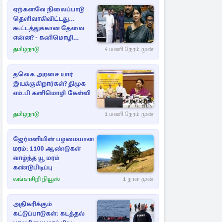
ஏற்கனவே நிலைப்பாடு
தெளிவாகிவிட்டது...
கூட்டத்துக்கான தேவை
என்ன? - கனிமொழி
விமர்சனம்
தமிழ்நாடு
4 மணி நேரம் முன்
தவெக அரசை யார்
இயக்குகிறார்கள்? திமுக
எம்.பி கனிமொழி கேள்வி
தமிழ்நாடு
1 மணி நேரம் முன்
ஜேர்மனியின் பழமையான
மரம்: 1100 ஆண்டுகள்
வாழ்ந்த யூ மரம்
கண்டுபிடிப்பு
லங்காசிறி நியூஸ்
1 நாள் முன்
அதிகரிக்கும்
கட்டுப்பாடுகள்: கடத்தல்