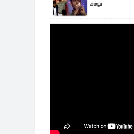
சுற்று