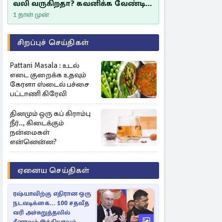
வலி வருகிறதா? கவனிக்க வேண்டிய
எச்சரிக்கை அறிகுறிகள்
1 நாள் முன்
சிறப்புச் செய்திகள்
Pattani Masala : உடல்
எடை குறைக்க உதவும்
கேரளா ஸ்டைல் பச்சை
பட்டாணி கிரேவி
தினமும் ஒரு கப் கிராம்பு
நீர்.., கிடைக்கும்
நன்மைகள்
என்னென்ன?
ஏனைய செய்திகள்
ரஷ்யாவிற்கு எதிரான ஒரு
நடவடிக்கை... 100 சதவீத
வரி அச்சுறுத்தலில்