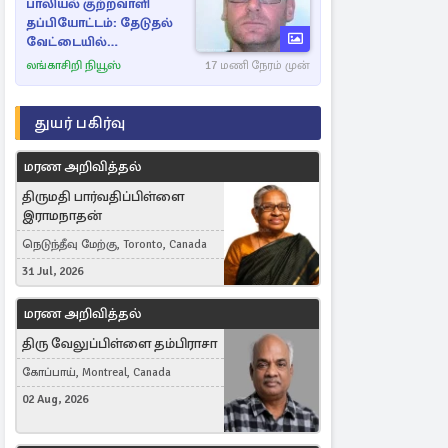
பாலியல் குற்றவாளி
தப்பியோட்டம்: தேடுதல்
வேட்டையில்
காவல்துறையினர்
லங்காசிறி நியூஸ்
17 மணி நேரம் முன்
துயர் பகிர்வு
மரண அறிவித்தல்
திருமதி பார்வதிப்பிள்ளை
இராமநாதன்
நெடுந்தீவு மேற்கு, Toronto, Canada
31 Jul, 2026
மரண அறிவித்தல்
திரு வேலுப்பிள்ளை தம்பிராசா
கோப்பாய், Montreal, Canada
02 Aug, 2026