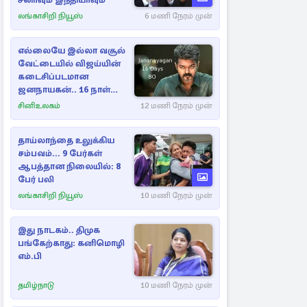
சீனாவும் இந்தியாவும்
லங்காசிறி நியூஸ்
6 மணி நேரம் முன்
எல்லையே இல்லா வசூல்
வேட்டையில் விஜய்யின்
கடைசிப்படமான
ஜனநாயகன்.. 16 நாள்
பாக்ஸ் ஆபிஸ்
சினிஉலகம்
12 மணி நேரம் முன்
தாய்லாந்தை உலுக்கிய
சம்பவம்... 9 பேர்கள்
ஆபத்தான நிலையில்: 8
பேர் பலி
லங்காசிறி நியூஸ்
10 மணி நேரம் முன்
இது நாடகம்.. திமுக
பங்கேற்காது: கனிமொழி
எம்.பி
தமிழ்நாடு
10 மணி நேரம் முன்