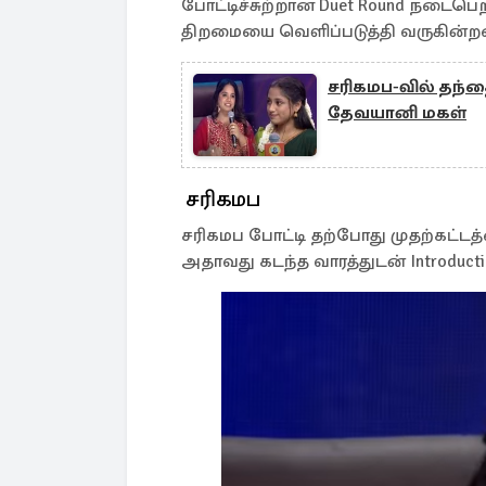
போட்டிச்சுற்றான Duet Round நடைபெற
திறமையை வெளிப்படுத்தி வருகின்றன
சரிகமப-வில் தந்த
தேவயானி மகள்
சரிகமப
சரிகமப போட்டி தற்போது முதற்கட்ட
அதாவது கடந்த வாரத்துடன் Introducti