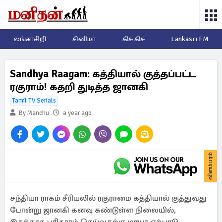
லங்காசிறி
சினிமா
கிசு கிசு
Lankasri FM
Sandhya Raagam: கத்தியால் குத்தப்பட்ட
ரகுராம்! கதறி துடித்த ஜானகி
Tamil TV Serials
By Manchu
a year ago
விளம்பரம்
சந்தியா ராகம் சீரியலில் ரகுராமை கத்தியால் குத்துவது
போன்று ஜானகி கனவு கண்டுள்ள நிலையில்,