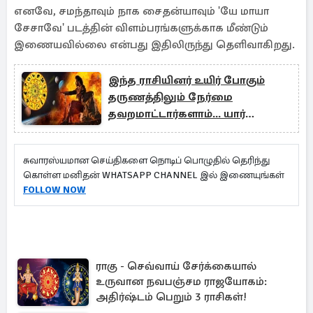
எனவே, சமந்தாவும் நாக சைதன்யாவும் 'யே மாயா
சேசாவே' படத்தின் விளம்பரங்களுக்காக மீண்டும்
இணையவில்லை என்பது இதிலிருந்து தெளிவாகிறது.
இந்த ராசியினர் உயிர் போகும்
தருணத்திலும் நேர்மை
தவறமாட்டார்களாம்... யார்
யார்ன்னு தெரியுமா?
சுவாரஸ்யமான செய்திகளை நொடிப் பொழுதில் தெரிந்து
கொள்ள மனிதன் WHATSAPP CHANNEL இல் இணையுங்கள்
FOLLOW NOW
ராகு - செவ்வாய் சேர்க்கையால்
உருவான நவபஞ்சம ராஜயோகம்:
அதிர்ஷ்டம் பெறும் 3 ராசிகள்!