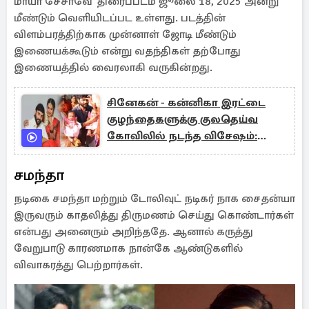
மாயா சேசாவே' திரைப்படம் ஜூலை 18, 2025 அன்று
மீண்டும் வெளியிடப்பட உள்ளது. படத்தின்
விளம்பரத்திற்காக முன்னாள் ஜோடி மீண்டும்
இணையக்கூடும் என்று வதந்திகள் தற்போது
இணையத்தில் வைரலாகி வருகின்றது.
சினேகன் - கன்னிகா இரட்டை
குழந்தைகளுக்கு குலதெய்வ
கோவிலில் நடந்த விசேஷம்:
குவியும் வாழ்த்து
சமந்தா
நடிகை சமந்தா மற்றும் டோலிவுட் நடிகர் நாக சைதன்யா
இருவரும் காதலித்து திருமணம் செய்து கொண்டார்கள்
என்பது அனைரும் அறிந்ததே. ஆனால் கருத்து
வேறுபாடு காரணமாக நான்கே ஆண்டுகளில்
விவாகரத்து பெற்றார்கள்.