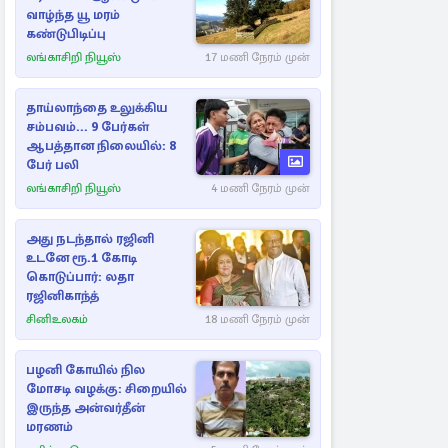
வாழ்ந்த யூ மரம்
கண்டுபிடிப்பு
லங்காசிறி நியூஸ்
17 மணி நேரம் முன்
தாய்லாந்தை உலுக்கிய
சம்பவம்... 9 பேர்கள்
ஆபத்தான நிலையில்: 8
பேர் பலி
லங்காசிறி நியூஸ்
4 மணி நேரம் முன்
அது நடந்தால் ரஜினி
உடனே ரூ.1 கோடி
கொடுப்பார்: லதா
ரஜினிகாந்த்
சினிஉலகம்
18 மணி நேரம் முன்
பழனி கோயில் நில
மோசடி வழக்கு: சிறையில்
இருந்த அன்வர்தீன்
மரணம்