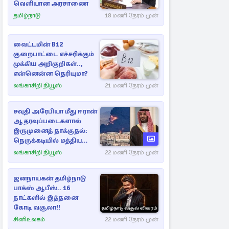
வெளியான அரசாணை
தமிழ்நாடு
18 மணி நேரம் முன்
வைட்டமின் B12
குறைபாட்டை எச்சரிக்கும்
முக்கிய அறிகுறிகள்..,
என்னென்ன தெரியுமா?
லங்காசிறி நியூஸ்
21 மணி நேரம் முன்
சவுதி அரேபியா மீது ஈரான்
ஆதரவுப்படைகளால்
இருமுனைத் தாக்குதல்:
நெருக்கடியில் மத்திய
கிழக்கு
லங்காசிறி நியூஸ்
22 மணி நேரம் முன்
ஜனநாயகன் தமிழ்நாடு
பாக்ஸ் ஆபீஸ்.. 16
நாட்களில் இத்தனை
கோடி வசூலா!!
சினிஉலகம்
22 மணி நேரம் முன்