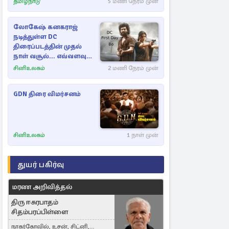
தமிழ்நாடு
5 மணி நேரம் முன்
லோகேஷ் கனகராஜ்
நடித்துள்ள DC
திரைப்படத்தின் முதல்
நாள் வசூல்... எவ்வளவு
தெரியுமா?
சினிஉலகம்
2 மணி நேரம் முன்
GDN திரை விமர்சனம்
சினிஉலகம்
1 நாள் முன்
துயர் பகிர்வு
மரண அறிவித்தல்
திரு ஈசுரபாதம்
சிதம்பரப்பிள்ளை
நாகர்கோவில், உசன், சிட்னி,