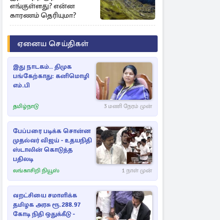
எங்குள்ளது? என்ன
காரணம் தெரியுமா?
ஏனைய செய்திகள்
இது நாடகம்.. திமுக
பங்கேற்காது: கனிமொழி
எம்.பி
தமிழ்நாடு
3 மணி நேரம் முன்
பேப்பரை படிக்க சொன்ன
முதல்வர் விஜய் - உதயநிதி
ஸ்டாலின் கொடுத்த
பதிலடி
லங்காசிறி நியூஸ்
1 நாள் முன்
வறட்சியை சமாளிக்க
தமிழக அரசு ரூ.288.97
கோடி நிதி ஒதுக்கீடு -