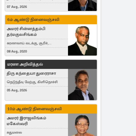
Australia
07 Aug, 2026
6ம் ஆண்டு நினைவஞ்சலி
அமரர் சின்னத்தம்பி
தர்மகுலசிங்கம்
கரணவாய் வடக்கு, சூரிச்,
Switzerland
08 Aug, 2020
மரண அறிவித்தல்
திரு கந்தையா துரைராசா
நெடுந்தீவு மேற்கு, கிளிநொச்சி
05 Aug, 2026
10ம் ஆண்டு நினைவஞ்சலி
அமரர் இராஜலிங்கம்
மகேஸ்வரி
சுதுமலை