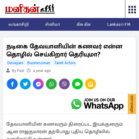
லங்காசிறி
சினிமா
கிசு கிசு
Lankasri FM
நடிகை தேவயானியின் கணவர் என்ன
தொழில் செய்கிறார் தெரியுமா?
Devayani
Businessman
Tamil Actors
By Pavi
a year ago
விளம்பரம்
தேவயானியின் கணவரும் திரைப்பட இயக்குனரும்
ஆன ராஜகுமாரன் தற்போது புதிய தொழிலில்