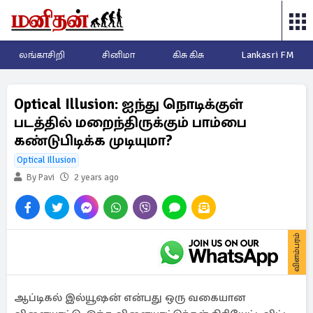
லங்காசிறி
சினிமா
கிசு கிசு
Lankasri FM
Optical Illusion: ஐந்து நொடிக்குள்
படத்தில் மறைந்திருக்கும் பாம்பை
கண்டுபிடிக்க முடியுமா?
Optical Illusion
By Pavi
2 years ago
விளம்பரம்
ஆப்டிகல் இல்யூஷன் என்பது ஒரு வகையான