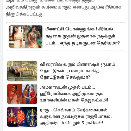
ஆராயும் போது உங்கள் பார்வைத்திறனும்
அறிவுத்திறனும் கூர்மையாகும் என்பது ஆய்வு ரீதியாக
நிரூபிக்கப்பட்டது.
மீனாட்சி பொன்னுங்க ! சீரியல்
நடிகை முதன் முதலாக நடிக்கும்
படம்... எந்த நடிகருடன் தெரியுமா?
விரைவில் வரும் பிளாஸ்டிக் ரூபாய்
நோட்டுகள்.., பழைய காகித
நோட்டுகள் செல்லுமா?
அம்மாவுடன் முதல் படம்...
ஹீரோயினாக அறிமுகமாகும்
ஊர்வசியின் மகள் தேஜலட்சுமி!
ராகு - செவ்வாய் சேர்க்கையால்
உருவான நவபஞ்சம ராஜயோகம்:
அதிர்ஷ்டம் பெறும் 3 ராசிகள்!