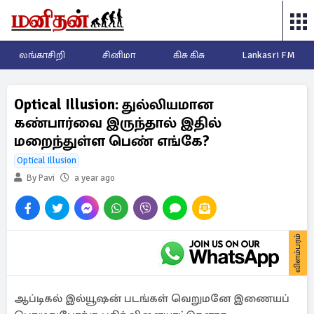
லங்காசிறி
சினிமா
கிசு கிசு
Lankasri FM
Optical Illusion: துல்லியமான
கண்பார்வை இருந்தால் இதில்
மறைந்துள்ள பெண் எங்கே?
Optical Illusion
By Pavi
a year ago
விளம்பரம்
ஆப்டிகல் இல்யூஷன் படங்கள் வெறுமனே இணையப்