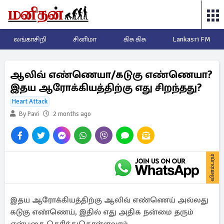
லங்காசிறி
சினிமா
கிசு கிசு
Lankasri FM
ஆலிவ் எண்ணெயா/கடுகு எண்ணெயா?
இதய ஆரோக்கியத்திற்கு எது சிறந்தது?
Heart Attack
By Pavi
2 months ago
விளம்பரம்
இதய ஆரோக்கியத்திற்கு ஆலிவ் எண்ணெய் அல்லது
கடுகு எண்ணெய், இதில் எது அதிக நன்மை தரும்