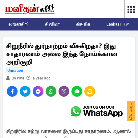
லங்காசிறி
சினிமா
கிசு கிசு
Lankasri FM
சிறுநீரில் துர்நாற்றம் வீசுகிறதா? இது
சாதாரணம் அல்ல இந்த நோய்க்கான
அறிகுறி
Urination
By Pavi
a year ago
விளம்பரம்
சிறுநீரில் சற்று வாசனை இருப்பது சாதாரணம். ஆனால்