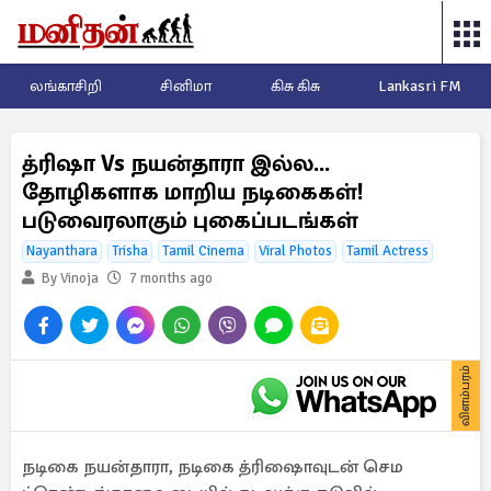
லங்காசிறி
சினிமா
கிசு கிசு
Lankasri FM
த்ரிஷா Vs நயன்தாரா இல்ல...
தோழிகளாக மாறிய நடிகைகள்!
படுவைரலாகும் புகைப்படங்கள்
Nayanthara
Trisha
Tamil Cinema
Viral Photos
Tamil Actress
By Vinoja
7 months ago
விளம்பரம்
நடிகை நயன்தாரா, நடிகை த்ரிஷைாவுடன் செம