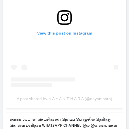
View this post on Instagram
A post shared by N A Y A N T H A R A (@nayanthara)
சுவாரஸ்யமான செய்திகளை நொடிப் பொழுதில் தெரிந்து
கொள்ள மனிதன் WHATSAPP CHANNEL இல் இணையுங்கள்