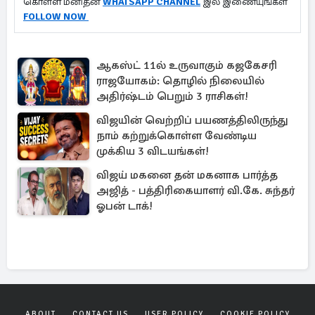
கொள்ள மனிதன்
WHATSAPP CHANNEL
இல் இணையுங்கள்
FOLLOW NOW
ஆகஸ்ட் 11ல் உருவாகும் கஜகேசரி
ராஜயோகம்: தொழில் நிலையில்
அதிர்ஷ்டம் பெறும் 3 ராசிகள்!
விஜயின் வெற்றிப் பயணத்திலிருந்து
நாம் கற்றுக்கொள்ள வேண்டிய
முக்கிய 3 விடயங்கள்!
விஜய் மகனை தன் மகனாக பார்த்த
அஜித் - பத்திரிகையாளர் வி.கே. சுந்தர்
ஓபன் டாக்!
ABOUT
CONTACT US
USER POLICY
COOKIE POLICY