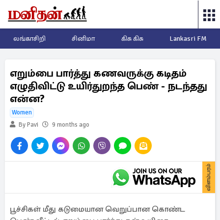
லங்காசிறி
சினிமா
கிசு கிசு
Lankasri FM
எறும்பை பார்த்து கணவருக்கு கடிதம்
எழுதிவிட்டு உயிர்துறந்த பெண் - நடந்தது
என்ன?
Women
By Pavi
9 months ago
விளம்பரம்
பூச்சிகள் மீது கடுமையான வெறுப்பான கொண்ட