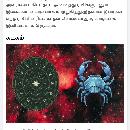
அவர்களை கிட்டதட்ட அனைத்து ராசிகளுடனும்
இணக்கமானவர்களாக மாற்றுகிறது.இதனால் இவர்கள்
எந்த ராசியினரிடம் காதல் கொண்டாலும், வாழ்க்கை
இனிமையாக இருக்கும்.
கடகம்