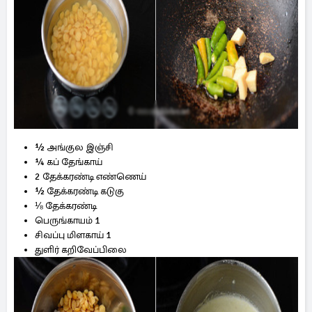
½ அங்குல இஞ்சி
¼ கப் தேங்காய்
2 தேக்கரண்டி எண்ணெய்
½ தேக்கரண்டி கடுகு
⅛ தேக்கரண்டி
பெருங்காயம் 1
சிவப்பு மிளகாய் 1
துளிர் கறிவேப்பிலை