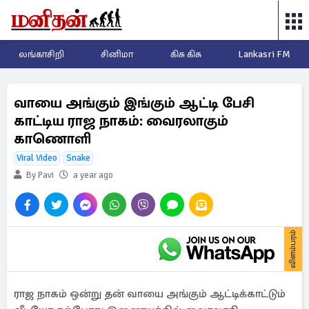
லங்காசிறி
சினிமா
கிசு கிசு
Lankasri FM
வாயை அங்கும் இங்கும் ஆட்டி பேசி
காட்டிய ராஜ நாகம்: வைரலாகும்
காணொளி
Viral Video
Snake
By Pavi
a year ago
விளம்பரம்
ராஜ நாகம் ஒன்று தன் வாயை அங்கும் ஆட்டிக்காட்டும்