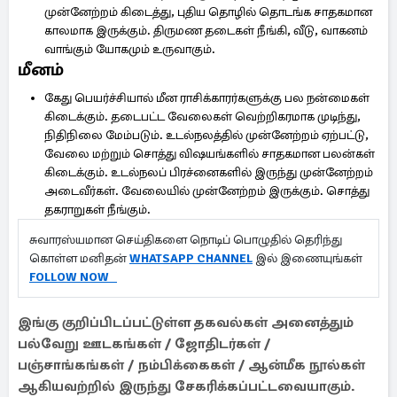
முன்னேற்றம் கிடைத்து, புதிய தொழில் தொடங்க சாதகமான
காலமாக இருக்கும். திருமண தடைகள் நீங்கி, வீடு, வாகனம்
வாங்கும் யோகமும் உருவாகும்.
மீனம்
கேது பெயர்ச்சியால் மீன ராசிக்காரர்களுக்கு பல நன்மைகள்
கிடைக்கும். தடைபட்ட வேலைகள் வெற்றிகரமாக முடிந்து,
நிதிநிலை மேம்படும். உடல்நலத்தில் முன்னேற்றம் ஏற்பட்டு,
வேலை மற்றும் சொத்து விஷயங்களில் சாதகமான பலன்கள்
கிடைக்கும். உடல்நலப் பிரச்னைகளில் இருந்து முன்னேற்றம்
அடைவீர்கள். வேலையில் முன்னேற்றம் இருக்கும். சொத்து
தகராறுகள் நீங்கும்.
சுவாரஸ்யமான செய்திகளை நொடிப் பொழுதில் தெரிந்து
கொள்ள மனிதன்
WHATSAPP CHANNEL
இல் இணையுங்கள்
FOLLOW NOW
இங்கு குறிப்பிடப்பட்டுள்ள தகவல்கள் அனைத்தும்
பல்வேறு ஊடகங்கள் / ஜோதிடர்கள் /
பஞ்சாங்கங்கள் / நம்பிக்கைகள் / ஆன்மீக நூல்கள்
ஆகியவற்றில் இருந்து சேகரிக்கப்பட்டவையாகும்.