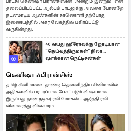
பாடகி கெனிஷா பிரான்சிஸின் "அன்றும் இன்றும்" என
தலைப்பிடப்பட்ட ஆல்பம் பாடலுக்கு அவரை போன்றே
நடனமாடிய ஆண்களின் காணொளி தற்போது
இணையத்தில் அசுர வேகத்தில் பகிரப்பட்டு
வருகின்றது.
40 வயது ஹீரோவுக்கு ஜோடியான
“தெய்வத்திருமகள்” நிலா...
ஷாக்கான நெட்டிசன்கள்
கெனிஷா ஃபிரான்சிஸ்
தமிழ் சினிமாவை தாண்டி தென்னிந்திய சினிமாவில்
அதிகளவில் பரபரப்பாக பேசப்படும் விஷயமாக
இருப்பது தான் நடிகர் ரவி மோகன் - ஆர்த்தி ரவி
விவாகரத்து விவகாரம்.