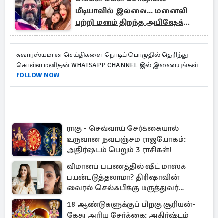
மீடியாவில் இல்லை... மனைவி
பற்றி மனம் திறந்த அபிஷேக்
பச்சன்
சுவாரஸ்யமான செய்திகளை நொடிப் பொழுதில் தெரிந்து
கொள்ள மனிதன் WHATSAPP CHANNEL இல் இணையுங்கள்
FOLLOW NOW
ராகு - செவ்வாய் சேர்க்கையால்
உருவான நவபஞ்சம ராஜயோகம்:
அதிர்ஷ்டம் பெறும் 3 ராசிகள்!
விமானப் பயணத்தில் ஷீட் மாஸ்க்
பயன்படுத்தலாமா? திரிஷாவின்
வைரல் செல்ஃபிக்கு மருத்துவர்
விளக்கம்
18 ஆண்டுகளுக்குப் பிறகு சூரியன்-
கேது அரிய சேர்க்கை: அதிர்ஷ்டம்