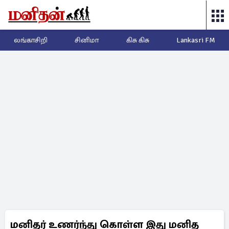
லங்காசிறி
சினிமா
கிசு கிசு
Lankasri FM
மனிதர் உணர்ந்து கொள்ள இது மனித
காதல் அல்ல.... வைரலாகும் கெனிஷா-
ரவி மோகன் அலப்பறைகள்!
Viral Video
Tamil Actors
Aarti Ravi
Kenishaa Francis
Ravi Mohan
By Vinoja
3 months ago
விளம்பரம்
ரவிமோகன், ஆர்த்தி ரவி மற்றும் கெனிஷா