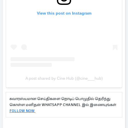
சுவாரஸ்யமான செய்திகளை நொடிப் பொழுதில் தெரிந்து
கொள்ள மனிதன் WHATSAPP CHANNEL இல் இணையுங்கள்
FOLLOW NOW
அம்மாவுடன் முதல் படம்...
ஹீரோயினாக அறிமுகமாகும்
ஊர்வசியின் மகள் தேஜலட்சுமி!
AI போலி விளம்பரங்கள்: ரூ.15 கோடி
இழப்பீடு கோரி நீதிமன்றம் சென்ற
நடிகை ஸ்ருதி ஹாசன்!
ராகு - செவ்வாய் சேர்க்கையால்
உருவான நவபஞ்சம ராஜயோகம்:
அதிர்ஷ்டம் பெறும் 3 ராசிகள்!