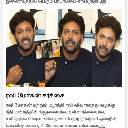
ரவி மோகன் சர்ச்சை
ரவி மோகன் மற்றும் ஆர்த்தி ரவி விவாகரத்து வழக்கு
நீதி மன்றத்தில் நிலுவையில், உள்ள நிலையில்,
சமீபத்தில் கேரளாவில் நடைபெற்ற நிகழ்ச்சி ஒன்றில்,
கெனிஷாவை ரவி மோகன் மேடையில் வைத்து
கட்டியணைத்தது, மற்றும் மேடை ஏறும் முன் ரவி
மோகனின் காலில் விழுந்து ஆசி பெற்றுச் சென்ற
காட்சி, இணையத்தில் வெளியாகி பெரும் விவாதத்தை
ஏற்படுத்தியிருந்தது.
இதனிடையே, சமூக வலைதளங்களில் தனது
பதிவுகளில் ஆர்த்திக்கு ஆதரவாக கருத்து
தெரிவித்தவர்களுக்கு கெனிஷா பதிலடி கொடுத்து
வந்தார்.