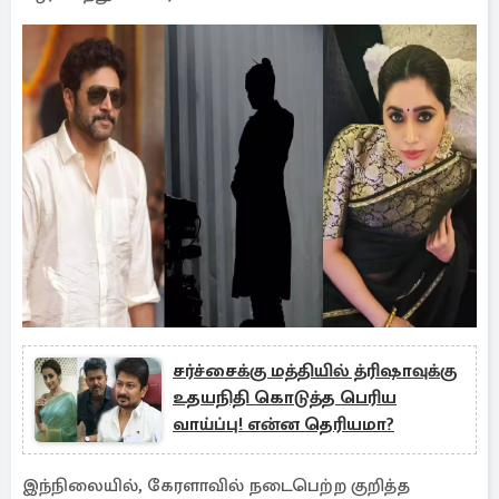
சர்ச்சைக்கு மத்தியில் த்ரிஷாவுக்கு
உதயநிதி கொடுத்த பெரிய
வாய்ப்பு! என்ன தெரியமா?
இந்நிலையில், கேரளாவில் நடைபெற்ற குறித்த
நிகழ்ச்சியில் ரவி மோகன் பாடகி கெனிஷாவுடன்
செய்த அளப்பறைகளை பறைசாற்றும் வகையில் ஒரு
காணொளி இணையத்தில் படு வைரலாகி வருகின்றது.