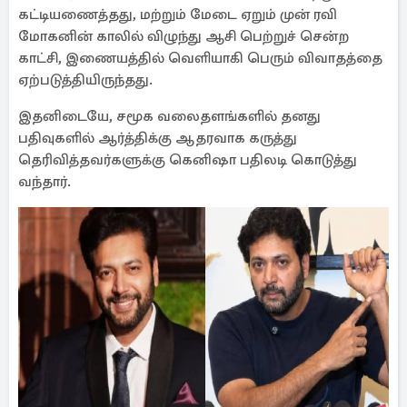
யார் கையை அறுத்தது என்பதை
நிரூபிப்பேன்! ரவி மோகனுக்கு
மாமியார் நெத்தியடி பதில்
இதனால் ஆர்த்தி குறித்து கெனிஷா அவதூறாகப்
பேசுவதாக குற்றம்சாட்டி, ஆர்த்தி தரப்பினர்
நீதிமன்றத்தை நாடினர்.
இந்த வழக்கில், எந்த ஊடகத்திலும் ஆர்த்திக்கு