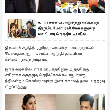
எதிராகக் கருத்துத் தெரிவிக்கக் கூடாது என்று
நீதிமன்றம் கெனிஷாவுக்கு இடைக்காலத் தடை உத்தரவு
பிறப்பித்தது.
இந்தத் தடை உத்தரவைத் தொடர்ந்து, ‘நடிகர் ரவி
மோகனின் குடும்பத்தைப் பிரிக்க வந்தவர்’ எனத்
தன்மீது சுமத்தப்படும் குற்றச்சாட்டுகளால் கடுமையான