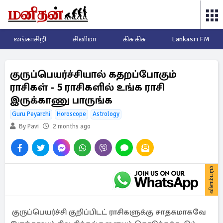
லங்காசிறி
சினிமா
கிசு கிசு
Lankasri FM
குருப்பெயர்ச்சியால் கதறப்போகும்
ராசிகள் - 5 ராசிகளில் உங்க ராசி
இருக்காணு பாருங்க
Guru Peyarchi
Horoscope
Astrology
By Pavi
2 months ago
விளம்பரம்
குருப்பெயர்ச்சி குறிப்பிடட் ராசிகளுக்கு சாதகமாகவே