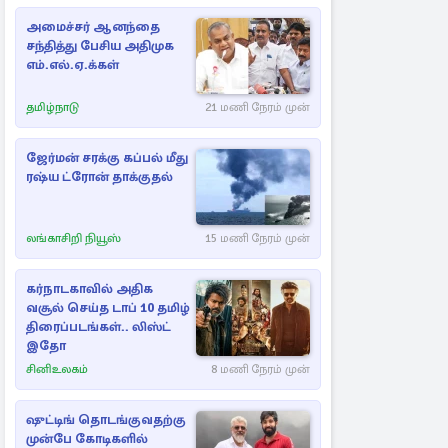
அமைச்சர் ஆனந்தை
சந்தித்து பேசிய அதிமுக
எம்.எல்.ஏ.க்கள்
தமிழ்நாடு
21 மணி நேரம் முன்
ஜேர்மன் சரக்கு கப்பல் மீது
ரஷ்ய ட்ரோன் தாக்குதல்
லங்காசிறி நியூஸ்
15 மணி நேரம் முன்
கர்நாடகாவில் அதிக
வசூல் செய்த டாப் 10 தமிழ்
திரைப்படங்கள்.. லிஸ்ட்
இதோ
சினிஉலகம்
8 மணி நேரம் முன்
ஷுட்டிங் தொடங்குவதற்கு
முன்பே கோடிகளில்