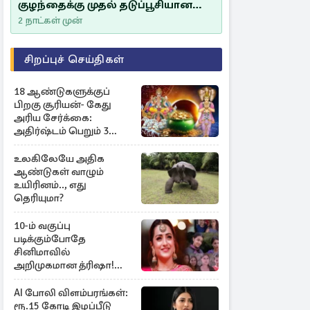
குழந்தைக்கு முதல் தடுப்பூசியான
சீம்பாலின் முக்கியத்துவம்!
2 நாட்கள் முன்
சிறப்புச் செய்திகள்
18 ஆண்டுகளுக்குப்
பிறகு சூரியன்- கேது
அரிய சேர்க்கை:
அதிர்ஷ்டம் பெறும் 3
ராசிகள்!
உலகிலேயே அதிக
ஆண்டுகள் வாழும்
உயிரினம்.., எது
தெரியுமா?
10-ம் வகுப்பு
படிக்கும்போதே
சினிமாவில்
அறிமுகமான த்ரிஷா!
உண்மையை பகிர்ந்த
இயக்குநர் பிரவீன் காந்தி
AI போலி விளம்பரங்கள்:
ரூ.15 கோடி இழப்பீடு