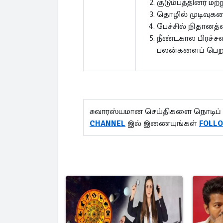
குடும்பத்தினர் ம
தொழில் முடிவுகளை
பேச்சில் நிதானத
நீண்டகால பிரச்சன
பலன்களைப் பெற வ
சுவாரஸ்யமான செய்திகளை நொடிப் 
CHANNEL
இல் இணையுங்கள்
FOLL