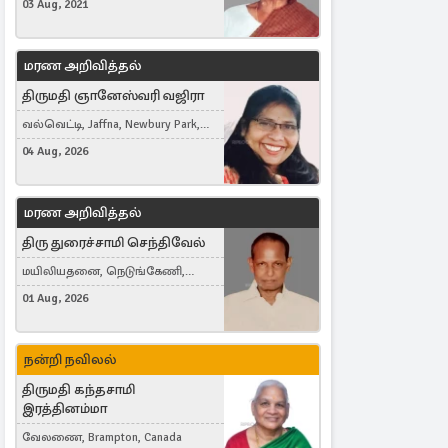
03 Aug, 2021
மரண அறிவித்தல்
திருமதி ஞானேஸ்வரி வஜிரா
வல்வெட்டி, Jaffna, Newbury Park,
United Kingdom
04 Aug, 2026
மரண அறிவித்தல்
திரு துரைச்சாமி செந்திவேல்
மயிலியதனை, நெடுங்கேணி,
கம்பர்மலை
01 Aug, 2026
நன்றி நவிலல்
திருமதி கந்தசாமி
இரத்தினம்மா
வேலணை, Brampton, Canada