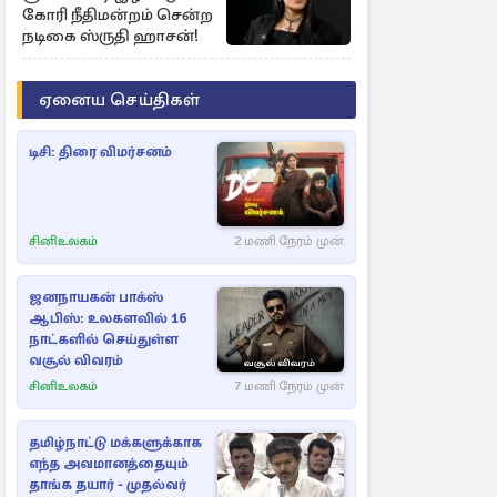
கோரி நீதிமன்றம் சென்ற
நடிகை ஸ்ருதி ஹாசன்!
ஏனைய செய்திகள்
டிசி: திரை விமர்சனம்
சினிஉலகம்
2 மணி நேரம் முன்
ஜனநாயகன் பாக்ஸ்
ஆபிஸ்: உலகளவில் 16
நாட்களில் செய்துள்ள
வசூல் விவரம்
சினிஉலகம்
7 மணி நேரம் முன்
தமிழ்நாட்டு மக்களுக்காக
எந்த அவமானத்தையும்
தாங்க தயார் - முதல்வர்