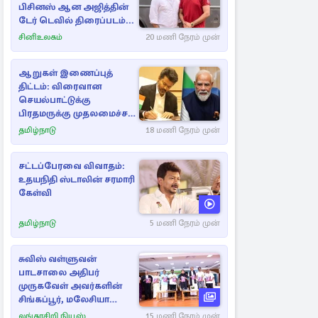
பிசினஸ் ஆன அஜித்தின்
டேர் டெவில் திரைப்படம்...
சினிஉலகம்
20 மணி நேரம் முன்
ஆறுகள் இணைப்புத்
திட்டம்: விரைவான
செயல்பாட்டுக்கு
பிரதமருக்கு முதலமைச்சர்
கடிதம்
தமிழ்நாடு
18 மணி நேரம் முன்
சட்டப்பேரவை விவாதம்:
உதயநிதி ஸ்டாலின் சரமாரி
கேள்வி
தமிழ்நாடு
5 மணி நேரம் முன்
சுவிஸ் வள்ளுவன்
பாடசாலை அதிபர்
முருகவேள் அவர்களின்
சிங்கப்பூர், மலேசியா
மற்றும் தமிழ்நாடு பயண
லங்காசிறி நியூஸ்
15 மணி நேரம் முன்