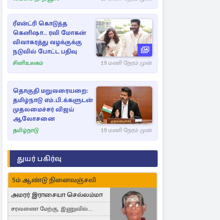
அனுபவ தொகுப்பு
ரீஎன்ட்ரி கொடுத்த
கெனிஷா.. ரவி மோகன்
விவாகரத்து வழக்குக்கு
நடுவில் போட்ட பதிவு
சினிஉலகம்
19 மணி நேரம் முன்
தொகுதி மறுவரையறை:
தமிழ்நாடு எம்.பி.க்களுடன்
முதலமைச்சர் விஜய்
ஆலோசனை
தமிழ்நாடு
19 மணி நேரம் முன்
துயர் பகிர்வு
5ம் ஆண்டு நினைவஞ்சலி
அமரர் இராசையா செல்லம்மா
சரவணை மேற்கு, இணுவில்
கிழக்கு