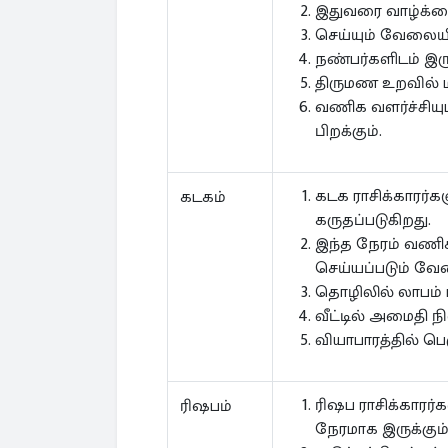
இதுவரை வாழ்க்கை
செய்யும் வேலையி
நண்பர்களிடம் இரு
திருமண உறவில் மக
வணிக வளர்ச்சியு
பிறக்கும்.
கடக ராசிக்காரர்க
கடகம்
கருதப்படுகிறது.
இந்த நேரம் வணிக
செய்யப்படும் வே
தொழிலில் லாபம் ஈ
வீட்டில் அமைதி நி
வியாபாரத்தில் பெர
ரிஷப ராசிக்காரர்
ரிஷபம்
நேரமாக இருக்கும்