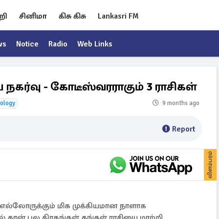
றி
சினிமா
கிசு கிசு
Lankasri FM
ws
Notice
Radio
Web Links
கர்வு - கோடீஸ்வரராகும் 3 ராசிகள்
rology
9 months ago
Report
விளம்பரம்
் எல்லோருக்கும் மிக முக்கியமான நாளாக
் தான் பல கிரகங்கள் தங்கள் ராசியை மாற்றி