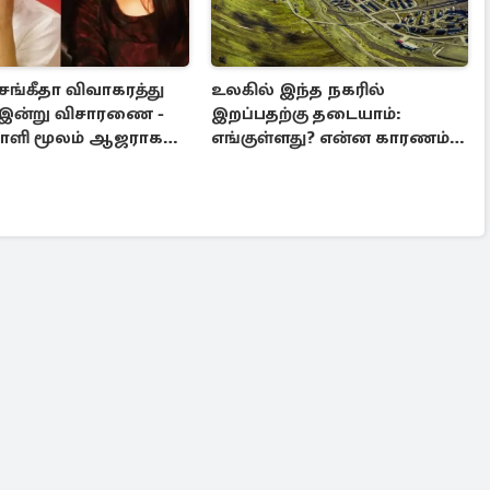
 சங்கீதா விவாகரத்து
உலகில் இந்த நகரில்
 இன்று விசாரணை -
இறப்பதற்கு தடையாம்:
ி மூலம் ஆஜராக
எங்குள்ளது? என்ன காரணம்
தெரியுமா?