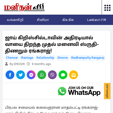
லங்காசிறி
சினிமா
கிசு கிசு
Lankasri FM
ஜாய் கிறிஸ்சில்டாவின் அதிரடியால்
வாயை திறந்த முதல் மனைவி ஸ்ருதி-
திணறும் ரங்கராஜ்!
Chennai
Marriage
Relationship
Divorce
Madhampatty Rangaraj
By DHUSHI
9 months ago
விளம்பரம்
பிரபல சமையல் கலைஞரான மாதம்பட்டி ரங்கராஜ்-