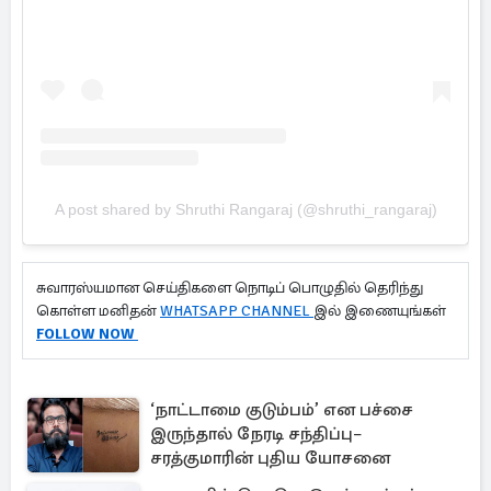
A post shared by Shruthi Rangaraj (@shruthi_rangaraj)
சுவாரஸ்யமான செய்திகளை நொடிப் பொழுதில் தெரிந்து
கொள்ள மனிதன்
WHATSAPP CHANNEL
இல் இணையுங்கள்
FOLLOW NOW
‘நாட்டாமை குடும்பம்’ என பச்சை
இருந்தால் நேரடி சந்திப்பு–
சரத்குமாரின் புதிய யோசனை