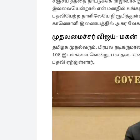
சஞ்சய் தந்தை நாட்டுக்கே ராஜாவாக இ
இல்லையென்றால் என் மனதில் உங்க
பதவியேற்ற நாளிலேயே நிரூபித்துள்ள
காணொளி இணையத்தில் அசுர வேகத்தி
முதலமைச்சர் விஜய்- மகன்
தமிழக முதல்வரும், பிரபல நடிகருமான
108 இடங்களை வென்று, பல தடைகளை 
பதவி ஏற்றுள்ளார்.