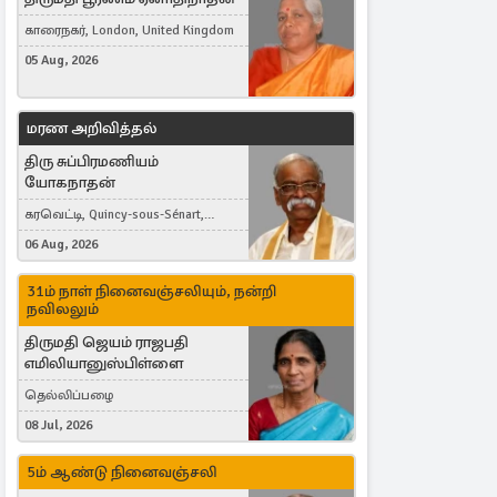
காரைநகர், London, United Kingdom
05 Aug, 2026
மரண அறிவித்தல்
திரு சுப்பிரமணியம்
யோகநாதன்
கரவெட்டி, Quincy-sous-Sénart,
France
06 Aug, 2026
31ம் நாள் நினைவஞ்சலியும், நன்றி
நவிலலும்
திருமதி ஜெயம் ராஜபதி
எமிலியானுஸ்பிள்ளை
தெல்லிப்பழை
08 Jul, 2026
5ம் ஆண்டு நினைவஞ்சலி