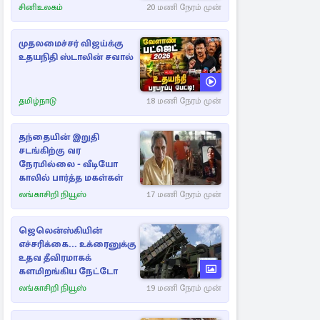
சினிஉலகம்
20 மணி நேரம் முன்
முதலமைச்சர் விஜய்க்கு
உதயநிதி ஸ்டாலின் சவால்
தமிழ்நாடு
18 மணி நேரம் முன்
தந்தையின் இறுதி
சடங்கிற்கு வர
நேரமில்லை - வீடியோ
காலில் பார்த்த மகள்கள்
லங்காசிறி நியூஸ்
17 மணி நேரம் முன்
ஜெலென்ஸ்கியின்
எச்சரிக்கை... உக்ரைனுக்கு
உதவ தீவிரமாகக்
களமிறங்கிய நேட்டோ
லங்காசிறி நியூஸ்
19 மணி நேரம் முன்