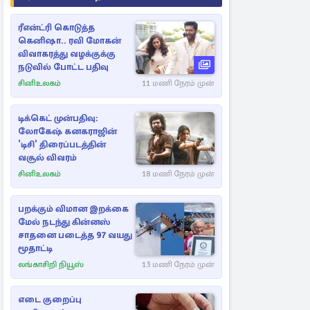
ரீஎன்ட்ரி கொடுத்த
கெனிஷா.. ரவி மோகன்
விவாகரத்து வழக்குக்கு
நடுவில் போட்ட பதிவு
சினிஉலகம்
11 மணி நேரம் முன்
டிக்கெட் முன்பதிவு:
லோகேஷ் கனகராஜின்
'டிசி' திரைப்படத்தின்
வசூல் விவரம்
சினிஉலகம்
18 மணி நேரம் முன்
பறக்கும் விமான இறக்கை
மேல் நடந்து கின்னஸ்
சாதனை படைத்த 97 வயது
மூதாட்டி
லங்காசிறி நியூஸ்
13 மணி நேரம் முன்
எடை குறைப்பு