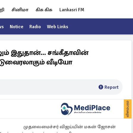
றி
சினிமா
கிசு கிசு
Lankasri FM
ws
Notice
Radio
Web Links
் இதுதான்... சங்கீதாவின்
! படுவைரலாகும் வீடியோ
Report
விளம்பரம்
முதலைமைச்சர் விஜய்யின் மகன் ஜோசன்