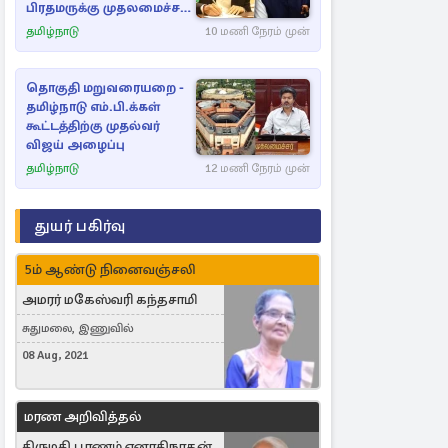
பிரதமருக்கு முதலமைச்சர்
கடிதம்
தமிழ்நாடு
10 மணி நேரம் முன்
தொகுதி மறுவரையறை -
தமிழ்நாடு எம்.பி.க்கள்
கூட்டத்திற்கு முதல்வர்
விஜய் அழைப்பு
தமிழ்நாடு
12 மணி நேரம் முன்
துயர் பகிர்வு
5ம் ஆண்டு நினைவஞ்சலி
அமரர் மகேஸ்வரி கந்தசாமி
சுதுமலை, இணுவில்
08 Aug, 2021
மரண அறிவித்தல்
திருமதி பூரணம் ஏனாதிநாதன்