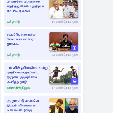
அமைச்சர் ஆனந்தை
சந்தித்து பேசிய அதிமுக
எம்.எல்.ஏ.க்கள்
தமிழ்நாடு
14 மணி நேரம் முன்
சட்டப்பேரவையில்
வேளாண் பட்ஜெட்
தாக்கல்
தமிழ்நாடு
22 மணி நேரம் முன்
ஈரானில் துரோகிகள் என்று
முத்திரை குத்தப்பட்ட
இருவர்: குடியுரிமை
அளித்த நாடு
லங்காசிறி நியூஸ்
17 மணி நேரம் முன்
ஆறுகள் இணைப்புத்
திட்டம்: விரைவான
செயல்பாட்டுக்கு