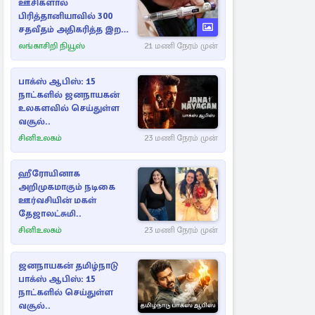
ஊசிகளால்
பிரித்தானியாவில் 300
சதவீதம் அதிகரித்த இறப்பு
எண்ணிக்கை
லங்காசிறி நியூஸ்
21 மணி நேரம் முன்
பாக்ஸ் ஆபிஸ்: 15
நாட்களில் ஜனநாயகன்
உலகளவில் செய்துள்ள
வசூல்..
சினிஉலகம்
23 மணி நேரம் முன்
ஹீரோயினாக
அறிமுகமாகும் நடிகை
ஊர்வசியின் மகள்
தேஜாலட்சுமி..
சினிஉலகம்
23 மணி நேரம் முன்
ஜனநாயகன் தமிழ்நாடு
பாக்ஸ் ஆபிஸ்: 15
நாட்களில் செய்துள்ள
வசூல்..