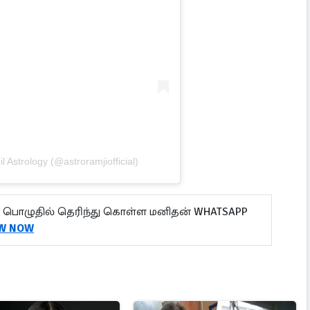
l Astrology (@astroramjiofficial)
பொழுதில் தெரிந்து கொள்ள மனிதன் WHATSAPP
W NOW