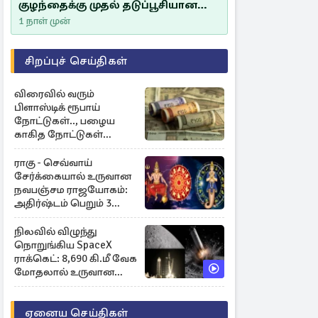
குழந்தைக்கு முதல் தடுப்பூசியான
சீம்பாலின் முக்கியத்துவம்!
1 நாள் முன்
சிறப்புச் செய்திகள்
விரைவில் வரும்
பிளாஸ்டிக் ரூபாய்
நோட்டுகள்.., பழைய
காகித நோட்டுகள்
செல்லுமா?
ராகு - செவ்வாய்
சேர்க்கையால் உருவான
நவபஞ்சம ராஜயோகம்:
அதிர்ஷ்டம் பெறும் 3
ராசிகள்!
நிலவில் விழுந்து
நொறுங்கிய SpaceX
ராக்கெட்: 8,690 கி.மீ வேக
மோதலால் உருவான
புதிய பள்ளம்!
ஏனைய செய்திகள்