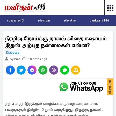
லங்காசிறி
சினிமா
கிசு கிசு
Lankasri FM
நீரழிவு நோய்க்கு நாவல் விதை கஷாயம் -
இதன் அற்புத நன்மைகள் என்ன?
Diabetes
By Pavi
2 months ago
விளம்பரம்
தற்போது இருக்கும் வாழ்க்கை முறை காரணமாக
பலருககும் நீரிழிவு நோய் வருகிறது. இதற்கு நாவல்