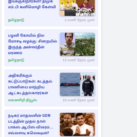
இயக்குகிறார்கள்? திமுக
எம்.பி கனிமொழி கேள்வி
தமிழ்நாடு
2 மணி நேரம் முன்
பழனி கோயில் நில
மோசடி வழக்கு: சிறையில்
இருந்த அன்வர்தீன்
மரணம்
தமிழ்நாடு
13 மணி நேரம் முன்
அதிகரிக்கும்
கட்டுப்பாடுகள்: கடத்தல்
பாணியை மாற்றிய
ஆட்கடத்தல்காரர்கள்
லங்காசிறி நியூஸ்
10 மணி நேரம் முன்
நடிகர் மாதவனின் GDN
படத்தின் முதல் நாள்
பாக்ஸ் ஆபிஸ் விவரம்...
எவ்வளவு கலெக்ஷன்?