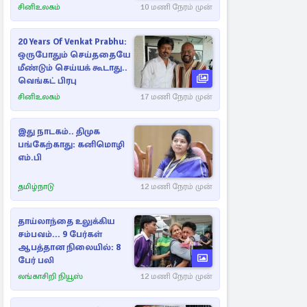
சினிஉலகம்
10 மணி நேரம் முன்
20 Years Of Venkat Prabhu:
ஒருபோதும் செய்ததையே
மீண்டும் செய்யக் கூடாது..
வெங்கட் பிரபு
சினிஉலகம்
17 மணி நேரம் முன்
இது நாடகம்.. திமுக
பங்கேற்காது: கனிமொழி
எம்.பி
தமிழ்நாடு
12 மணி நேரம் முன்
தாய்லாந்தை உலுக்கிய
சம்பவம்... 9 பேர்கள்
ஆபத்தான நிலையில்: 8
பேர் பலி
லங்காசிறி நியூஸ்
12 மணி நேரம் முன்