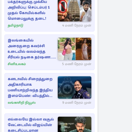
பக்தர்களுக்கு முக்கிய
அறிவிப்பு: செப்டம்பர் 1
முதல் கோயில்களில்
மொபைலுக்கு தடை!
தமிழ்நாடு
4 மணி நேரம் முன்
இலங்கையில்
அரைகுறை கவர்ச்சி
உடையில் வலம்வந்த
சீரியல் நடிகை தர்ஷனா...
அவரே வெளியிட்ட
சினிஉலகம்
5 மணி நேரம் முன்
வீடியோ
கனடாவில் சிறைத்துறை
அதிகாரியாக
பணியாற்றிவந்த இந்திய
இளம்பெண்: விபத்தில்
பலி
லங்காசிறி நியூஸ்
9 மணி நேரம் முன்
எல்லையே இல்லா வசூல்
வேட்டையில் விஜய்யின்
கடைசிப்படமான