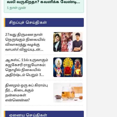
வலி வருகிறதா? கவனிக்க வேண்டிய
எச்சரிக்கை அறிகுறிகள்
1 நாள் முன்
சிறப்புச் செய்திகள்
27வது திருமண நாள்
நெருங்கும் நிலையில்
விவாகரத்து வழக்கு
வாபஸ்! விஜய்யுடன்
மீண்டும் இணைவாரா?
ஆகஸ்ட் 11ல் உருவாகும்
கஜகேசரி ராஜயோகம்:
தொழில் நிலையில்
அதிர்ஷ்டம் பெறும் 3
ராசிகள்!
தினமும் ஒரு கப் கிராம்பு
நீர்.., கிடைக்கும்
நன்மைகள்
என்னென்ன?
ஏனைய செய்திகள்