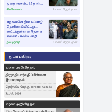
ஜனநாயகன்.. 16 நாள்
பாக்ஸ் ஆபிஸ்
சினிஉலகம்
14 மணி நேரம் முன்
ஏற்கனவே நிலைப்பாடு
தெளிவாகிவிட்டது...
கூட்டத்துக்கான தேவை
என்ன? - கனிமொழி
விமர்சனம்
தமிழ்நாடு
6 மணி நேரம் முன்
துயர் பகிர்வு
மரண அறிவித்தல்
திருமதி பார்வதிப்பிள்ளை
இராமநாதன்
நெடுந்தீவு மேற்கு, Toronto, Canada
31 Jul, 2026
மரண அறிவித்தல்
திரு வேலுப்பிள்ளை தம்பிராசா