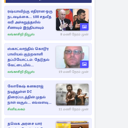
ரஷ்யாவிற்கு எதிரான ஒரு
நடவடிக்கை... 100 சதவீத
வரி அச்சுறுத்தலில்
சீனாவும் இந்தியாவும்
லங்காசிறி நியூஸ்
8 மணி நேரம் முன்
ஸ்காட்லாந்தில் கொடூர
பாலியல் குற்றவாளி
தப்பியோட்டம்: தேடுதல்
வேட்டையில்
காவல்துறையினர்
லங்காசிறி நியூஸ்
19 மணி நேரம் முன்
லோகேஷ் கனகராஜ்
நடித்துள்ள DC
திரைப்படத்தின் முதல்
நாள் வசூல்... எவ்வளவு
தெரியுமா?
சினிஉலகம்
11 மணி நேரம் முன்
தவெக அரசை யார்