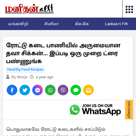
லங்காசிறி
சினிமா
கிசு கிசு
Lankasri FM
ரோட்டு கடை பாணியில் அருமையான
தவா சிக்கன்... இப்படி ஒரு முறை ட்ரை
பண்ணுங்க
Healthy Food Recipes
By Vinoja
a year ago
விளம்பரம்
பொதுவாகவே ரோட்டு கடைகளில் சாப்பிடும்