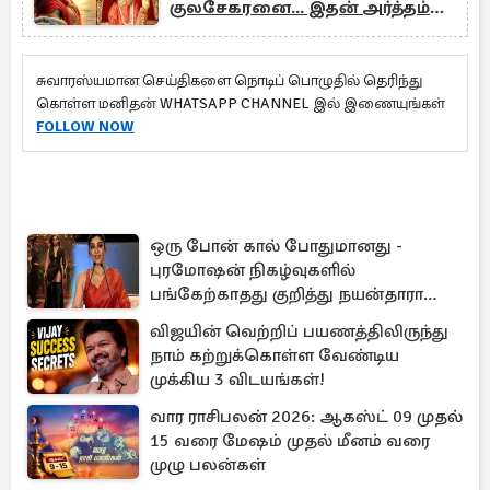
குலசேகரனை... இதன் அர்த்தம்
என்ன?
சுவாரஸ்யமான செய்திகளை நொடிப் பொழுதில் தெரிந்து
கொள்ள மனிதன் WHATSAPP CHANNEL இல் இணையுங்கள்
FOLLOW NOW
ஒரு போன் கால் போதுமானது -
புரமோஷன் நிகழ்வுகளில்
பங்கேற்காதது குறித்து நயன்தாரா
ஓபன் டாக்!
விஜயின் வெற்றிப் பயணத்திலிருந்து
நாம் கற்றுக்கொள்ள வேண்டிய
முக்கிய 3 விடயங்கள்!
வார ராசிபலன் 2026: ஆகஸ்ட் 09 முதல்
15 வரை மேஷம் முதல் மீனம் வரை
முழு பலன்கள்