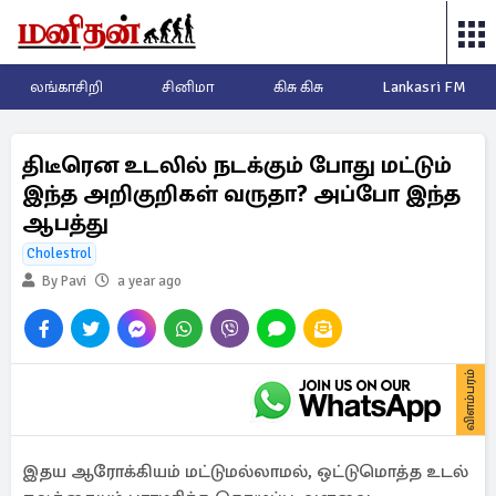
லங்காசிறி
சினிமா
கிசு கிசு
Lankasri FM
திடீரென உடலில் நடக்கும் போது மட்டும்
இந்த அறிகுறிகள் வருதா? அப்போ இந்த
ஆபத்து
Cholestrol
By Pavi
a year ago
விளம்பரம்
இதய ஆரோக்கியம் மட்டுமல்லாமல், ஒட்டுமொத்த உடல்