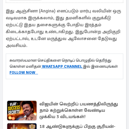
இது ஆஞ்சினா (Angina) எனப்படும் மார்பு வலியின் ஒரு
வடிவமாக இருக்கலாம், இது தமனிகளில் குறுக்கீடு
ஏற்பட்டு இதய தசைகளுக்கு போதிய இரத்தம்
கிடைக்காதபோது உண்டாகிறது. இதுபோன்ற அறிகுறி
ஏற்பட்டால், உடனே மருத்துவ ஆலோசனை தேடுவது
அவசியம்.
சுவாரஸ்யமான செய்திகளை நொடிப் பொழுதில் தெரிந்து
கொள்ள மனிதன்
WHATSAPP CHANNEL
இல் இணையுங்கள்
FOLLOW NOW
விஜயின் வெற்றிப் பயணத்திலிருந்து
நாம் கற்றுக்கொள்ள வேண்டிய
முக்கிய 3 விடயங்கள்!
18 ஆண்டுகளுக்குப் பிறகு சூரியன்-