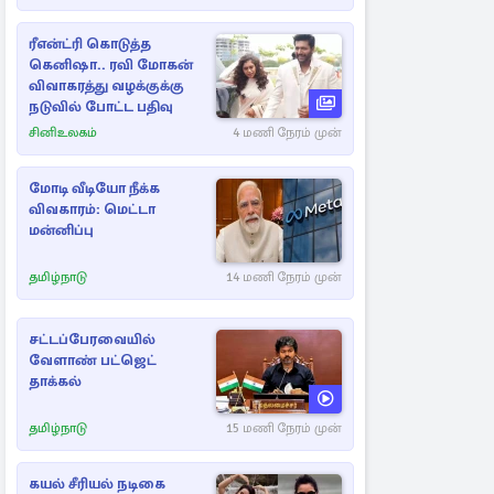
ரீஎன்ட்ரி கொடுத்த
கெனிஷா.. ரவி மோகன்
விவாகரத்து வழக்குக்கு
நடுவில் போட்ட பதிவு
சினிஉலகம்
4 மணி நேரம் முன்
மோடி வீடியோ நீக்க
விவகாரம்: மெட்டா
மன்னிப்பு
தமிழ்நாடு
14 மணி நேரம் முன்
சட்டப்பேரவையில்
வேளாண் பட்ஜெட்
தாக்கல்
தமிழ்நாடு
15 மணி நேரம் முன்
கயல் சீரியல் நடிகை