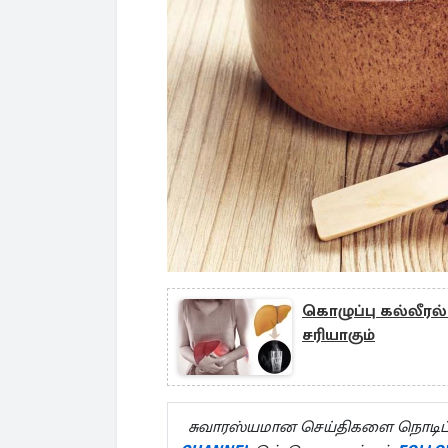
கொழுப்பு கல்லீரல
சரியாகும்
சுவாரஸ்யமான செய்திகளை நொடிப்