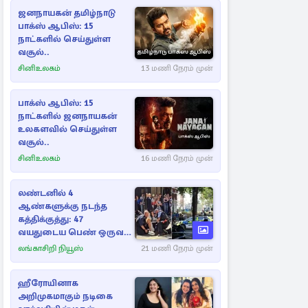
ஜனநாயகன் தமிழ்நாடு
பாக்ஸ் ஆபிஸ்: 15
நாட்களில் செய்துள்ள
வசூல்..
சினிஉலகம்
13 மணி நேரம் முன்
பாக்ஸ் ஆபிஸ்: 15
நாட்களில் ஜனநாயகன்
உலகளவில் செய்துள்ள
வசூல்..
சினிஉலகம்
16 மணி நேரம் முன்
லண்டனில் 4
ஆண்களுக்கு நடந்த
கத்திக்குத்து: 47
வயதுடைய பெண் ஒருவர்
கைது
லங்காசிறி நியூஸ்
21 மணி நேரம் முன்
ஹீரோயினாக
அறிமுகமாகும் நடிகை