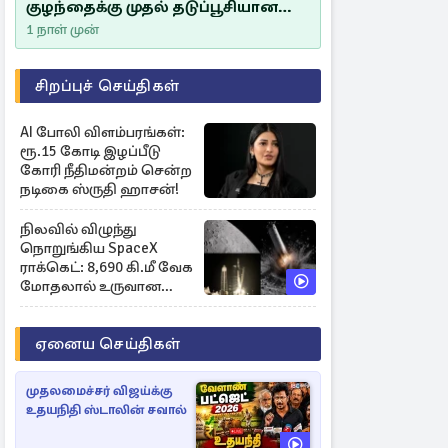
குழந்தைக்கு முதல் தடுப்பூசியான
சீம்பாலின் முக்கியத்துவம்!
1 நாள் முன்
சிறப்புச் செய்திகள்
AI போலி விளம்பரங்கள்:
ரூ.15 கோடி இழப்பீடு
கோரி நீதிமன்றம் சென்ற
நடிகை ஸ்ருதி ஹாசன்!
நிலவில் விழுந்து
நொறுங்கிய SpaceX
ராக்கெட்: 8,690 கி.மீ வேக
மோதலால் உருவான
புதிய பள்ளம்!
ஏனைய செய்திகள்
முதலமைச்சர் விஜய்க்கு
உதயநிதி ஸ்டாலின் சவால்