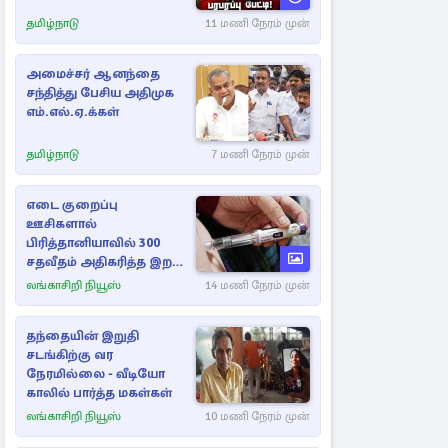
தமிழ்நாடு
11 மணி நேரம் முன்
அமைச்சர் ஆனந்தை
சந்தித்து பேசிய அதிமுக
எம்.எல்.ஏ.க்கள்
தமிழ்நாடு
7 மணி நேரம் முன்
எடை குறைப்பு
ஊசிகளால்
பிரித்தானியாவில் 300
சதவீதம் அதிகரித்த இறப்பு
எண்ணிக்கை
லங்காசிறி நியூஸ்
14 மணி நேரம் முன்
தந்தையின் இறுதி
சடங்கிற்கு வர
நேரமில்லை - வீடியோ
காலில் பார்த்த மகள்கள்
லங்காசிறி நியூஸ்
10 மணி நேரம் முன்