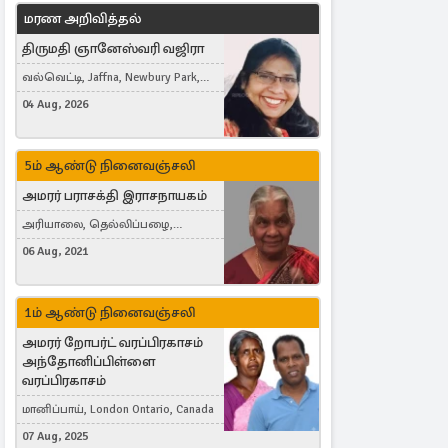
மரண அறிவித்தல்
திருமதி ஞானேஸ்வரி வஜிரா
வல்வெட்டி, Jaffna, Newbury Park,
United Kingdom
04 Aug, 2026
5ம் ஆண்டு நினைவஞ்சலி
அமரர் பராசக்தி இராசநாயகம்
அரியாலை, தெல்லிப்பழை,
Montreal, Canada
06 Aug, 2021
1ம் ஆண்டு நினைவஞ்சலி
அமரர் றோபர்ட் வரப்பிரகாசம்
அந்தோனிப்பிள்ளை
வரப்பிரகாசம்
மானிப்பாய், London Ontario, Canada
07 Aug, 2025