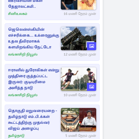
ஊர்வசியின் மகள்
தேஜாலட்சுமி..
சினிஉலகம்
16 மணி நேரம் முன்
ஜெலென்ஸ்கியின்
எச்சரிக்கை... உக்ரைனுக்கு
உதவ தீவிரமாகக்
களமிறங்கிய நேட்டோ
லங்காசிறி நியூஸ்
12 மணி நேரம் முன்
ஈரானில் துரோகிகள் என்று
முத்திரை குத்தப்பட்ட
இருவர்: குடியுரிமை
அளித்த நாடு
லங்காசிறி நியூஸ்
10 மணி நேரம் முன்
தொகுதி மறுவரையறை -
தமிழ்நாடு எம்.பி.க்கள்
கூட்டத்திற்கு முதல்வர்
விஜய் அழைப்பு
தமிழ்நாடு
5 மணி நேரம் முன்