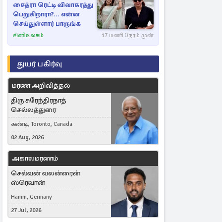
சைத்ரா ரெட்டி விவாகரத்து
பெறுகிறாரா?... என்ன
செய்துள்ளார் பாருங்க
சினிஉலகம்
17 மணி நேரம் முன்
துயர் பகிர்வு
மரண அறிவித்தல்
திரு சுரேந்திரநாத்
செல்லத்துரை
கண்டி, Toronto, Canada
02 Aug, 2026
அகாலமரணம்
செல்வன் வலன்ரைன்
ஸ்ரெவான்
Hamm, Germany
27 Jul, 2026