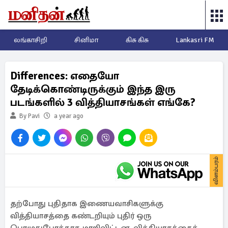
லங்காசிறி
சினிமா
கிசு கிசு
Lankasri FM
Differences: எதையோ
தேடிக்கொண்டிருக்கும் இந்த இரு
படங்களில் 3 வித்தியாசங்கள் எங்கே?
By Pavi
a year ago
விளம்பரம்
தற்போது புதிதாக இணையவாசிகளுக்கு
வித்தியாசத்தை கண்டறியும் புதிர் ஒரு