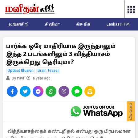
லங்காசிறி
சினிமா
கிசு கிசு
Lankasri FM
பார்க்க ஒரே மாதிரியாக இருந்தாலும்
இந்த 2 படங்களிலும் 3 வித்தியாசம்
இருக்கிறது தெரியுமா?
Optical Illusion
Brain Teaser
By Pavi
a year ago
விளம்பரம்
வித்தியாசத்தைக் கண்டறிதல் என்பது ஒரு பிரபலமான