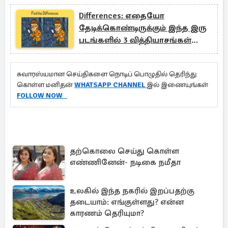
Differences: எதையோ
தேடிக்கொண்டிருக்கும் இந்த இரு
படங்களில் 3 வித்தியாசங்கள்
எங்கே?
சுவாரஸ்யமான செய்திகளை நொடிப் பொழுதில் தெரிந்து
கொள்ள மனிதன்
WHATSAPP CHANNEL
இல் இணையுங்கள்
F
OLLOW NOW
தற்கொலை செய்து கொள்ள
எண்ணினேன்- நடிகை நமீதா
உலகில் இந்த நகரில் இறப்பதற்கு
தடையாம்: எங்குள்ளது? என்ன
காரணம் தெரியுமா?