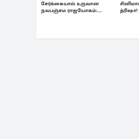
சேர்க்கையால் உருவான
சினிமா
நவபஞ்சம ராஜயோகம்:
த்ரிஷா
அதிர்ஷ்டம் பெறும் 3 ராசிகள்!
இயக்குந