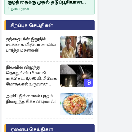
குழந்தைக்கு முதல் தடுப்பூசியான
சீம்பாலின் முக்கியத்துவம்!
1 நாள் முன்
சிறப்புச் செய்திகள்
தந்தையின் இறுதிச்
சடங்கை வீடியோ காலில்
பார்த்த மகள்கள்!
நிலவில் விழுந்து
நொறுங்கிய SpaceX
ராக்கெட்: 8,690 கி.மீ வேக
மோதலால் உருவான
புதிய பள்ளம்!
அரிசி இல்லாமல் புரதம்
நிறைந்த சிக்கன் புலாவ்!
ஏனைய செய்திகள்