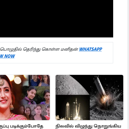
பொழுதில் தெரிந்து கொள்ள மனிதன்
WHATSAPP
W NOW
குப்பு படிக்கும்போதே
நிலவில் விழுந்து நொறுங்கிய