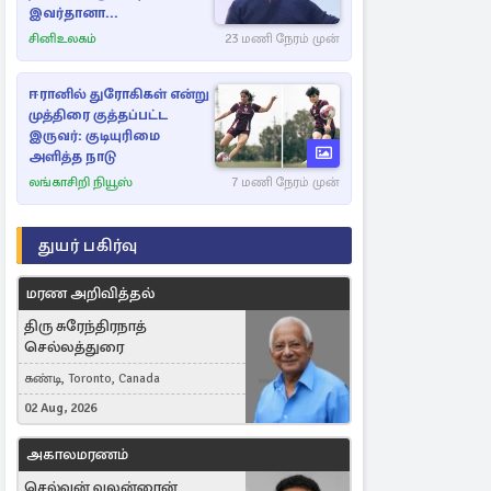
இவர்தானா...
சினிஉலகம்
23 மணி நேரம் முன்
ஈரானில் துரோகிகள் என்று
முத்திரை குத்தப்பட்ட
இருவர்: குடியுரிமை
அளித்த நாடு
லங்காசிறி நியூஸ்
7 மணி நேரம் முன்
துயர் பகிர்வு
மரண அறிவித்தல்
திரு சுரேந்திரநாத்
செல்லத்துரை
கண்டி, Toronto, Canada
02 Aug, 2026
அகாலமரணம்
செல்வன் வலன்ரைன்