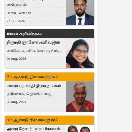
ஸ்ரெவான்
Hamm, Germany
27 Jul, 2026
மரண அறிவித்தல்
திருமதி ஞானேஸ்வரி வஜிரா
வல்வெட்டி, Jaffna, Newbury Park,
United Kingdom
04 Aug, 2026
5ம் ஆண்டு நினைவஞ்சலி
அமரர் பராசக்தி இராசநாயகம்
அரியாலை, தெல்லிப்பழை,
Montreal, Canada
06 Aug, 2021
1ம் ஆண்டு நினைவஞ்சலி
அமரர் றோபர்ட் வரப்பிரகாசம்