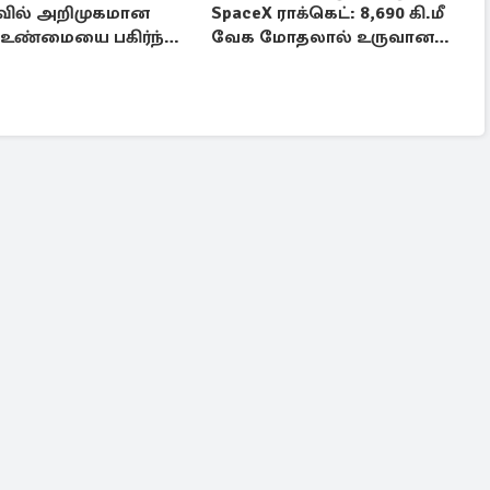
வில் அறிமுகமான
SpaceX ராக்கெட்: 8,690 கி.மீ
! உண்மையை பகிர்ந்த
வேக மோதலால் உருவான
ர் பிரவீன் காந்தி
புதிய பள்ளம்!