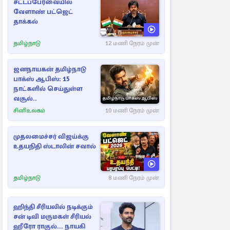
சட்டப்பேரவையில்
வேளாண் பட்ஜெட்
தாக்கல்
தமிழ்நாடு
12 மணி நேரம் முன்
ஜனநாயகன் தமிழ்நாடு
பாக்ஸ் ஆபிஸ்: 15
நாட்களில் செய்துள்ள
வசூல்..
சினிஉலகம்
10 மணி நேரம் முன்
முதலமைச்சர் விஜய்க்கு
உதயநிதி ஸ்டாலின் சவால்
தமிழ்நாடு
8 மணி நேரம் முன்
ஹிந்தி சீரியலில் நடிக்கும்
சன் டிவி மருமகள் சீரியல்
ஹீரோ ராகுல்... நாயகி