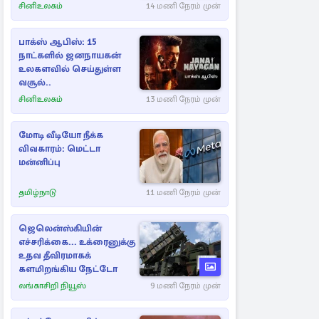
சினிஉலகம்
14 மணி நேரம் முன்
பாக்ஸ் ஆபிஸ்: 15
நாட்களில் ஜனநாயகன்
உலகளவில் செய்துள்ள
வசூல்..
சினிஉலகம்
13 மணி நேரம் முன்
மோடி வீடியோ நீக்க
விவகாரம்: மெட்டா
மன்னிப்பு
தமிழ்நாடு
11 மணி நேரம் முன்
ஜெலென்ஸ்கியின்
எச்சரிக்கை... உக்ரைனுக்கு
உதவ தீவிரமாகக்
களமிறங்கிய நேட்டோ
லங்காசிறி நியூஸ்
9 மணி நேரம் முன்