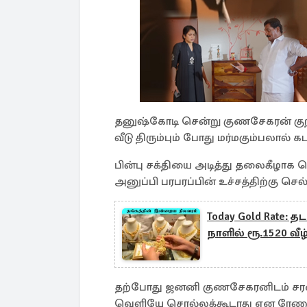
தனுஷ்கோடி சென்று குணசேகரன் குற
வீடு திரும்பும் போது மர்மகும்பலால் கட
பின்பு சக்தியை அடித்து தலைகீழா
அனுப்பி பரபரப்பின் உச்சத்திற்கு செல
Today Gold Rate:
நாளில் ரூ.1520 வீழ்
தற்போது ஜனனி குணசேகரனிடம் சர
வெளியே சொல்லக்கூடாது என ரேணுகா மற