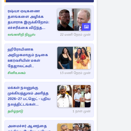
ரஷ்யா ஏவுகணை
தளங்களை அழிக்க
தயாராக இருக்கிறோம்:
எச்சரிக்கை விடுத்த
ஜெலென்ஸ்கி
லங்காசிறி நியூஸ்
22 மணி நேரம் முன்
ஹீரோயினாக
அறிமுகமாகும் நடிகை
ஊர்வசியின் மகள்
தேஜாலட்சுமி..
சினிஉலகம்
13 மணி நேரம் முன்
மக்கள் நலனுக்கு
முக்கியத்துவம் அளித்த
2026–27 பட்ஜெட் - புதிய
நலத்திட்டங்கள்
என்னென்ன?
தமிழ்நாடு
1 நாள் முன்
அமைச்சர் ஆனந்தை