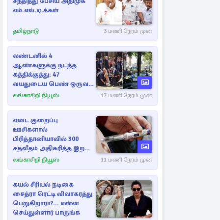
சந்தித்து பேசிய அதிமுக
எம்.எல்.ஏ.க்கள்
தமிழ்நாடு
3 மணி நேரம் முன்
லண்டனில் 4
ஆண்களுக்கு நடந்த
கத்திக்குத்து: 47
வயதுடைய பெண் ஒருவர்
கைது
லங்காசிறி நியூஸ்
17 மணி நேரம் முன்
எடை குறைப்பு
ஊசிகளால்
பிரித்தானியாவில் 300
சதவீதம் அதிகரித்த இறப்பு
எண்ணிக்கை
லங்காசிறி நியூஸ்
11 மணி நேரம் முன்
கயல் சீரியல் நடிகை
சைத்ரா ரெட்டி விவாகரத்து
பெறுகிறாரா?... என்ன
செய்துள்ளார் பாருங்க