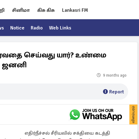
றி
சினிமா
கிசு கிசு
Lankasri FM
ws
Notice
Radio
Web Links
ித்ரவதை செய்வது யார்? உண்மை
ல் ஜனனி
9 months ago
Report
விளம்பரம்
எதிர்நீச்சல் சீரியலில் சக்தியை கடத்தி