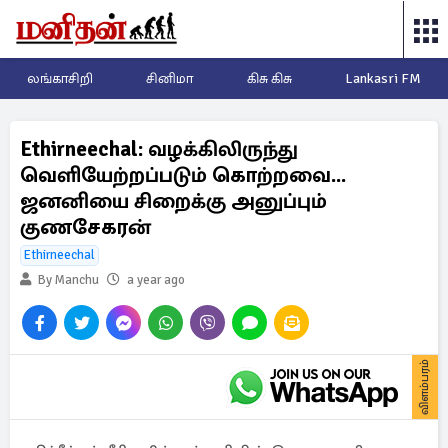
லங்காசிறி
சினிமா
கிசு கிசு
Lankasri FM
Ethirneechal: வழக்கிலிருந்து
வெளியேற்றப்படும் கொற்றவை...
ஜனனியை சிறைக்கு அனுப்பும்
குணசேகரன்
Ethirneechal
By Manchu
a year ago
விளம்பரம்