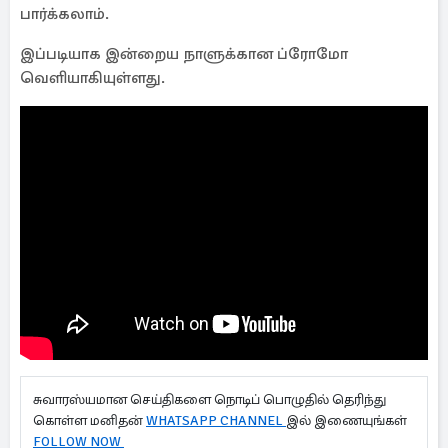
பார்க்கலாம்.
இப்படியாக இன்றைய நாளுக்கான ப்ரோமோ
வெளியாகியுள்ளது.
சுவாரஸ்யமான செய்திகளை நொடிப் பொழுதில் தெரிந்து
கொள்ள மனிதன்
WHATSAPP CHANNEL
இல் இணையுங்கள்
FOLLOW NOW