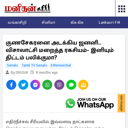
லங்காசிறி
சினிமா
கிசு கிசு
Lankasri FM
குணசேகரனை அடக்கிய ஜனனி..
விசாலாட்சி மறைத்த ரகசியம்- இனியும்
திட்டம் பலிக்குமா?
Serials
Tamil TV Serials
Ethirneechal
By DHUSHI
8 months ago
விளம்பரம்
எதிர்நீச்சல் சீரியலில் இவ்வளவு நாட்களாக