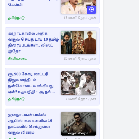
கேள்வி
தமிழ்நாடு
17 மணி நேரம் முன்
கர்நாடகாவில் அதிக
வசூல் செய்த டாப் 10 தமிழ்
திரைப்படங்கள்.. லிஸ்ட்
இதோ
சினிஉலகம்
20 மணி நேரம் முன்
ரூ.900 கோடி லாட்டரி
நிறுவனத்திடம்
நன்கொடை வாங்கியது
ஏன்? உதயநிதி - ஆதவ்
விவாதம்
தமிழ்நாடு
7 மணி நேரம் முன்
ஜனநாயகன் பாக்ஸ்
ஆபிஸ்: உலகளவில் 16
நாட்களில் செய்துள்ள
வசூல் விவரம்