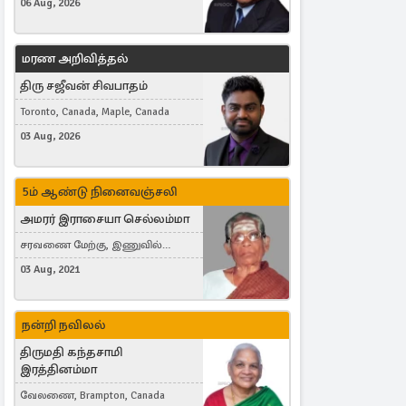
06 Aug, 2026
மரண அறிவித்தல்
திரு சஜீவன் சிவபாதம்
Toronto, Canada, Maple, Canada
03 Aug, 2026
5ம் ஆண்டு நினைவஞ்சலி
அமரர் இராசையா செல்லம்மா
சரவணை மேற்கு, இணுவில்
கிழக்கு
03 Aug, 2021
நன்றி நவிலல்
திருமதி கந்தசாமி
இரத்தினம்மா
வேலணை, Brampton, Canada