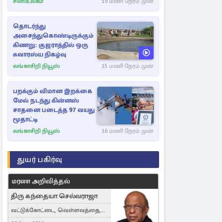
சினிஉலகம்
19 மணி நேரம் முன்
தொடர்ந்து
அசைந்துகொண்டிருக்கும்
கிணறு: குஜராத்தில் ஒரு
சுவாரஸ்ய நிகழ்வு
லங்காசிறி நியூஸ்
15 மணி நேரம் முன்
பறக்கும் விமான இறக்கை
மேல் நடந்து கின்னஸ்
சாதனை படைத்த 97 வயது
மூதாட்டி
லங்காசிறி நியூஸ்
16 மணி நேரம் முன்
துயர் பகிர்வு
மரண அறிவித்தல்
திரு கந்தையா செல்வராஜா
வட்டுக்கோட்டை, வெள்ளவத்தை,
Toronto, Canada