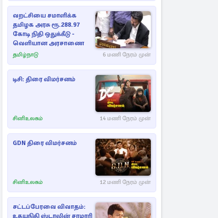
வறட்சியை சமாளிக்க
தமிழக அரசு ரூ.288.97
கோடி நிதி ஒதுக்கீடு -
வெளியான அரசாணை
தமிழ்நாடு
6 மணி நேரம் முன்
டிசி: திரை விமர்சனம்
சினிஉலகம்
14 மணி நேரம் முன்
GDN திரை விமர்சனம்
சினிஉலகம்
12 மணி நேரம் முன்
சட்டப்பேரவை விவாதம்:
உதயநிதி ஸ்டாலின் சரமாரி