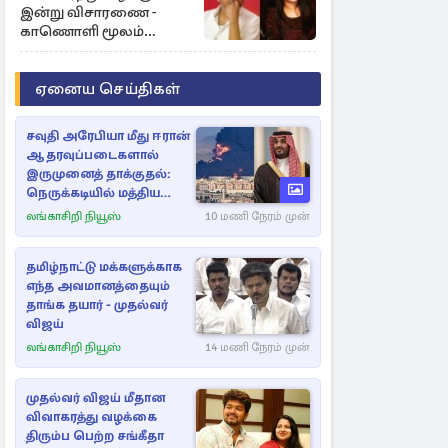
இன்று விசாரணை -
காணொளி மூலம்
ஆஜராக வாய்ப்பு
ஏனைய செய்திகள்
சவுதி அரேபியா மீது ஈரான்
ஆதரவுப்படைகளால்
இருமுனைத் தாக்குதல்:
நெருக்கடியில் மத்திய
கிழக்கு
லங்காசிறி நியூஸ்
10 மணி நேரம் முன்
தமிழ்நாட்டு மக்களுக்காக
எந்த அவமானத்தையும்
தாங்க தயார் - முதல்வர்
விஜய்
லங்காசிறி நியூஸ்
14 மணி நேரம் முன்
முதல்வர் விஜய் மீதான
விவாகரத்து வழக்கை
திரும்ப பெற்ற சங்கீதா