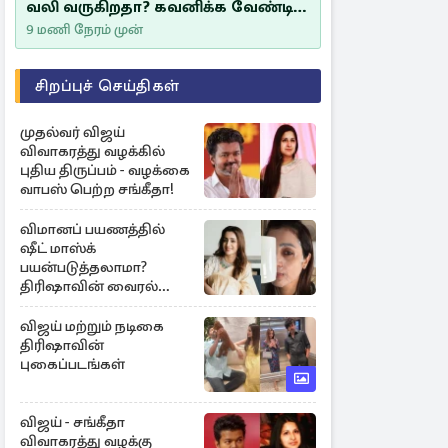
வலி வருகிறதா? கவனிக்க வேண்டிய
எச்சரிக்கை அறிகுறிகள்
9 மணி நேரம் முன்
சிறப்புச் செய்திகள்
முதல்வர் விஜய்
விவாகரத்து வழக்கில்
புதிய திருப்பம் - வழக்கை
வாபஸ் பெற்ற சங்கீதா!
விமானப் பயணத்தில்
ஷீட் மாஸ்க்
பயன்படுத்தலாமா?
திரிஷாவின் வைரல்
செல்ஃபிக்கு மருத்துவர்
விளக்கம்
விஜய் மற்றும் நடிகை
திரிஷாவின்
புகைப்படங்கள்
விஜய் - சங்கீதா
விவாகரத்து வழக்கு