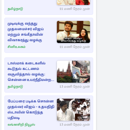
தமிழ்நாடு
11 மணி நேரம் முன்
முடிவுக்கு வந்தது
முதலமைச்சர் விஜய்
மற்றும் சங்கீதாவின்
விவாகரத்து வழக்கு
சினிஉலகம்
11 மணி நேரம் முன்
டாஸ்மாக் கடைகளில்
கூடுதல் கட்டணம்
வசூலித்தால் வழக்கு:
சென்னை உயர்நீதிமன்றம்
உத்தரவு
தமிழ்நாடு
13 மணி நேரம் முன்
பேப்பரை படிக்க சொன்ன
முதல்வர் விஜய் - உதயநிதி
ஸ்டாலின் கொடுத்த
பதிலடி
லங்காசிறி நியூஸ்
13 மணி நேரம் முன்