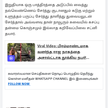
இறுதியாக ஒரு பாத்திரத்தை அடுப்பில் வைத்து
நல்லெண்ணெய் சேர்த்து சூடானதும் கடுகு மற்றும்
உளுத்தம் பருப்பு சேர்த்து தாளித்து துவையலுடன்
சேர்த்தால் அவ்வளவு தான் நாவூரும் சுவையில் கசப்பு
தன்மை கொஞ்சமும் இல்லாத கறிவேப்பிலை சட்னி
தயார்.
Viral Video: பிரம்மாண்டமாக
வளர்ந்த ராஜ நாகத்தை
அசால்ட்டாக தூக்கிய நபர்!
இறுதியில் என்ன நடந்தது?
சுவாரஸ்யமான செய்திகளை நொடிப் பொழுதில் தெரிந்து
கொள்ள மனிதன் WHATSAPP CHANNEL இல் இணையுங்கள்
FOLLOW NOW