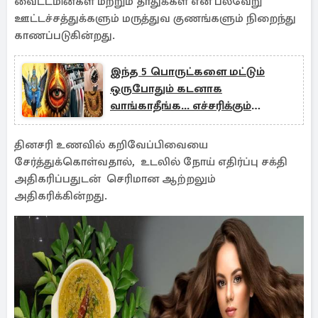
வைட்டமின்கள் மற்றும் தாதுக்கள் என பல்வேறு
ஊட்டச்சத்துக்களும் மருத்துவ குணங்களும் நிறைந்து
காணப்படுகின்றது.
இந்த 5 பொருட்களை மட்டும்
ஒருபோதும் கடனாக
வாங்காதீங்க... எச்சரிக்கும்
சாஸ்திரங்கள்!
தினசரி உணவில் கறிவேப்பிவையை
சேர்த்துக்கொள்வதால், உடலில் நோய் எதிர்ப்பு சக்தி
அதிகரிப்பதுடன் செரிமான ஆற்றலும்
அதிகரிக்கின்றது.