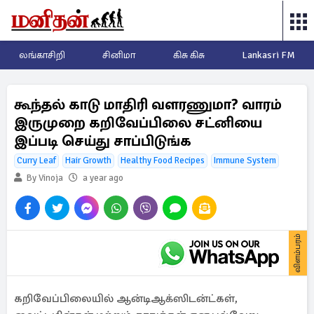
லங்காசிறி
சினிமா
கிசு கிசு
Lankasri FM
கூந்தல் காடு மாதிரி வளரணுமா? வாரம்
இருமுறை கறிவேப்பிலை சட்னியை
இப்படி செய்து சாப்பிடுங்க
Curry Leaf
Hair Growth
Healthy Food Recipes
Immune System
By Vinoja
a year ago
விளம்பரம்
கறிவேப்பிலையில் ஆன்டிஆக்ஸிடன்ட்கள்,