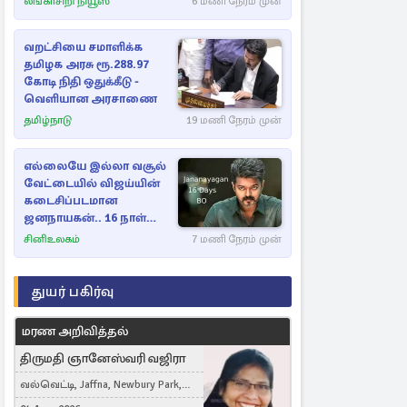
லங்காசிறி நியூஸ்
6 மணி நேரம் முன்
வறட்சியை சமாளிக்க
தமிழக அரசு ரூ.288.97
கோடி நிதி ஒதுக்கீடு -
வெளியான அரசாணை
தமிழ்நாடு
19 மணி நேரம் முன்
எல்லையே இல்லா வசூல்
வேட்டையில் விஜய்யின்
கடைசிப்படமான
ஜனநாயகன்.. 16 நாள்
பாக்ஸ் ஆபிஸ்
சினிஉலகம்
7 மணி நேரம் முன்
துயர் பகிர்வு
மரண அறிவித்தல்
திருமதி ஞானேஸ்வரி வஜிரா
வல்வெட்டி, Jaffna, Newbury Park,
United Kingdom