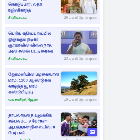
கொடுப்பார்: லதா
ரஜினிகாந்த்
சினிஉலகம்
20 மணி நேரம் முன்
பெரிய எதிர்ப்பார்ப்பில்
இருக்கும் நடிகர்
சூர்யாவின் விஸ்வநாத்
அன் சன்ஸ் பட டிரைலர்
சினிஉலகம்
23 மணி நேரம் முன்
ஜேர்மனியின் பழமையான
மரம்: 1100 ஆண்டுகள்
வாழ்ந்த யூ மரம்
கண்டுபிடிப்பு
லங்காசிறி நியூஸ்
19 மணி நேரம் முன்
தாய்லாந்தை உலுக்கிய
சம்பவம்... 9 பேர்கள்
ஆபத்தான நிலையில்: 8
பேர் பலி