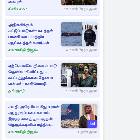
வைரல்
சினிஉலகம்
19 மணி நேரம் முன்
அதிகரிக்கும்
கட்டுப்பாடுகள்: கடத்தல்
பாணியை மாற்றிய
ஆட்கடத்தல்காரர்கள்
லங்காசிறி நியூஸ்
4 மணி நேரம் முன்
ஏற்கெனவே நிலைப்பாடு
தெளிவாகிவிட்டது...
கூட்டத்துக்கான தேவை
என்ன? - கனிமொழி
விமர்சனம்
தமிழ்நாடு
1 மணி நேரம் முன்
சவுதி அரேபியா மீது ஈரான்
ஆதரவுப்படைகளால்
இருமுனைத் தாக்குதல்:
நெருக்கடியில் மத்திய
கிழக்கு
லங்காசிறி நியூஸ்
1 நாள் முன்