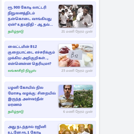
ரூ.900 கோடி லாட்டரி
நிறுவனத்திடம்
நன்கொடை வாங்கியது
ஏன்? உதயநிதி - ஆதவ்
விவாதம்
தமிழ்நாடு
21 மணி நேரம் முன்
வைட்டமின் B12
குறைபாட்டை எச்சரிக்கும்
முக்கிய அறிகுறிகள்..,
என்னென்ன தெரியுமா?
லங்காசிறி நியூஸ்
23 மணி நேரம் முன்
பழனி கோயில் நில
மோசடி வழக்கு: சிறையில்
இருந்த அன்வர்தீன்
மரணம்
தமிழ்நாடு
6 மணி நேரம் முன்
அது நடந்தால் ரஜினி
உடனே ரூ.1 கோடி