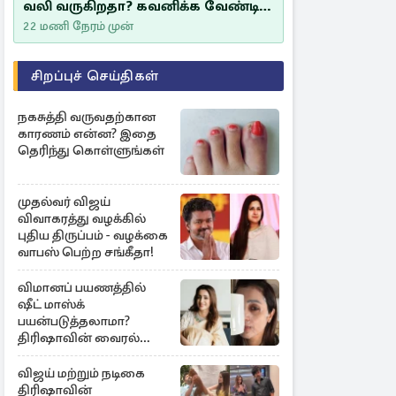
வலி வருகிறதா? கவனிக்க வேண்டிய
எச்சரிக்கை அறிகுறிகள்
22 மணி நேரம் முன்
சிறப்புச் செய்திகள்
நகசுத்தி வருவதற்கான
காரணம் என்ன? இதை
தெரிந்து கொள்ளுங்கள்
முதல்வர் விஜய்
விவாகரத்து வழக்கில்
புதிய திருப்பம் - வழக்கை
வாபஸ் பெற்ற சங்கீதா!
விமானப் பயணத்தில்
ஷீட் மாஸ்க்
பயன்படுத்தலாமா?
திரிஷாவின் வைரல்
செல்ஃபிக்கு மருத்துவர்
விளக்கம்
விஜய் மற்றும் நடிகை
திரிஷாவின்