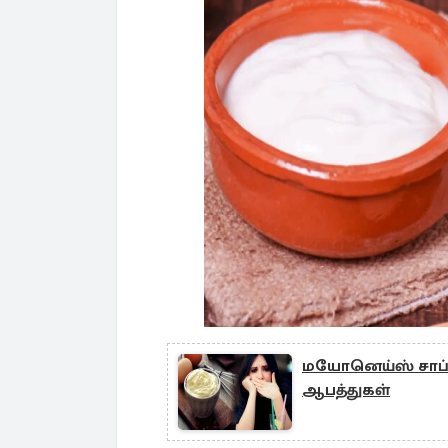
மயோனெய்ஸ் சாப்பி
ஆபத்துகள்