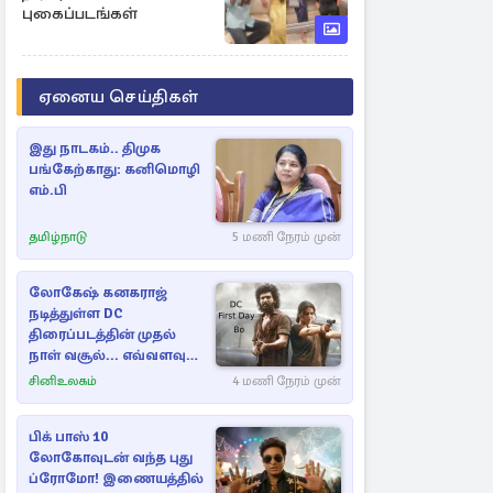
புகைப்படங்கள்
ஏனைய செய்திகள்
இது நாடகம்.. திமுக
பங்கேற்காது: கனிமொழி
எம்.பி
தமிழ்நாடு
5 மணி நேரம் முன்
லோகேஷ் கனகராஜ்
நடித்துள்ள DC
திரைப்படத்தின் முதல்
நாள் வசூல்... எவ்வளவு
தெரியுமா?
சினிஉலகம்
4 மணி நேரம் முன்
பிக் பாஸ் 10
லோகோவுடன் வந்த புது
ப்ரோமோ! இணையத்தில்