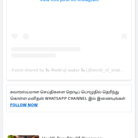
A post shared by 🐍 𝑾𝒐𝒓𝒍𝒅 𝒐𝒇 𝒔𝒏𝒂𝒌𝒆𝒔 🐍 (@world_of_snakes_)
சுவாரஸ்யமான செய்திகளை நொடிப் பொழுதில் தெரிந்து
கொள்ள மனிதன் WHATSAPP CHANNEL இல் இணையுங்கள்
FOLLOW NOW