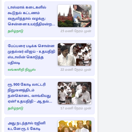
டாஸ்மாக் கடைகளில்
கூடுதல் கட்டணம்
வசூலித்தால் வழக்கு:
சென்னை உயர்நீதிமன்றம்
உத்தரவு
தமிழ்நாடு
23 மணி நேரம் முன்
பேப்பரை படிக்க சொன்ன
முதல்வர் விஜய் - உதயநிதி
ஸ்டாலின் கொடுத்த
பதிலடி
லங்காசிறி நியூஸ்
22 மணி நேரம் முன்
ரூ.900 கோடி லாட்டரி
நிறுவனத்திடம்
நன்கொடை வாங்கியது
ஏன்? உதயநிதி - ஆதவ்
விவாதம்
தமிழ்நாடு
17 மணி நேரம் முன்
அது நடந்தால் ரஜினி
உடனே ரூ.1 கோடி