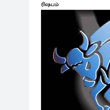
ரிஷபம்