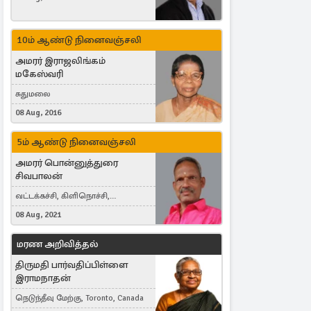
10ம் ஆண்டு நினைவஞ்சலி
அமரர் இராஜலிங்கம்
மகேஸ்வரி
சுதுமலை
08 Aug, 2016
5ம் ஆண்டு நினைவஞ்சலி
அமரர் பொன்னுத்துரை
சிவபாலன்
வட்டக்கச்சி, கிளிநொச்சி,
வட்டக்கச்சி இராமநாதபுரம்
08 Aug, 2021
மரண அறிவித்தல்
திருமதி பார்வதிப்பிள்ளை
இராமநாதன்
நெடுந்தீவு மேற்கு, Toronto, Canada