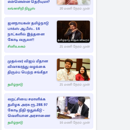
என்னென்ன தெரியுமா?
லங்காசிறி நியூஸ்
20 மணி நேரம் முன்
ஜனநாயகன் தமிழ்நாடு
பாக்ஸ் ஆபீஸ்.. 16
நாட்களில் இத்தனை
கோடி வசூலா!!
சினிஉலகம்
21 மணி நேரம் முன்
முதல்வர் விஜய் மீதான
விவாகரத்து வழக்கை
திரும்ப பெற்ற சங்கீதா
தமிழ்நாடு
21 மணி நேரம் முன்
வறட்சியை சமாளிக்க
தமிழக அரசு ரூ.288.97
கோடி நிதி ஒதுக்கீடு -
வெளியான அரசாணை
தமிழ்நாடு
16 மணி நேரம் முன்