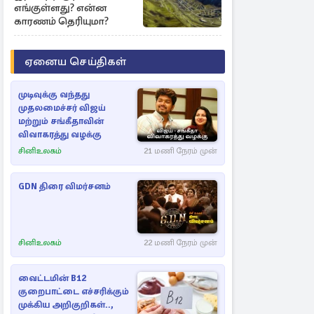
எங்குள்ளது? என்ன
காரணம் தெரியுமா?
ஏனைய செய்திகள்
முடிவுக்கு வந்தது
முதலமைச்சர் விஜய்
மற்றும் சங்கீதாவின்
விவாகரத்து வழக்கு
சினிஉலகம்
21 மணி நேரம் முன்
GDN திரை விமர்சனம்
சினிஉலகம்
22 மணி நேரம் முன்
வைட்டமின் B12
குறைபாட்டை எச்சரிக்கும்
முக்கிய அறிகுறிகள்..,