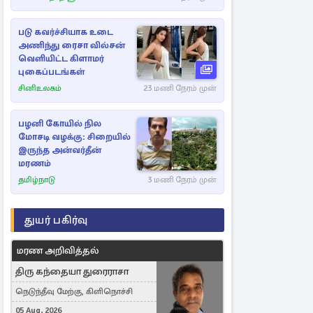
படு கவர்ச்சியாக உடை
அணிந்து ரைசா வில்சன்
வெளியிட்ட கிளாமர்
புகைப்படங்கள்
சினிஉலகம்
23 மணி நேரம் முன்
பழனி கோயில் நில
மோசடி வழக்கு: சிறையில்
இருந்த அன்வர்தீன்
மரணம்
தமிழ்நாடு
3 மணி நேரம் முன்
துயர் பகிர்வு
மரண அறிவித்தல்
திரு கந்தையா துரைராசா
நெடுந்தீவு மேற்கு, கிளிநொச்சி
05 Aug, 2026