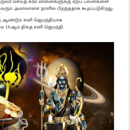
ஒருவர் செய்த கர்ம வினைகளுக்கு ஏற்ப பலன்களை
் வரும் அமாவாசை நாளில் பிறந்ததாக கூறப்படுகிறது.
ு ஆண்டும் சனி ஜெயந்தியாக
ே 16ஆம் திகத சனி ஜெயந்தி