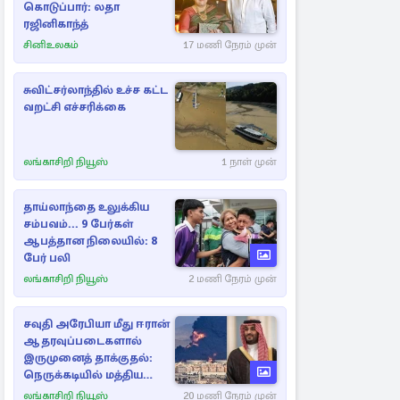
கொடுப்பார்: லதா
ரஜினிகாந்த்
சினிஉலகம்
17 மணி நேரம் முன்
சுவிட்சர்லாந்தில் உச்ச கட்ட
வறட்சி எச்சரிக்கை
லங்காசிறி நியூஸ்
1 நாள் முன்
தாய்லாந்தை உலுக்கிய
சம்பவம்... 9 பேர்கள்
ஆபத்தான நிலையில்: 8
பேர் பலி
லங்காசிறி நியூஸ்
2 மணி நேரம் முன்
சவுதி அரேபியா மீது ஈரான்
ஆதரவுப்படைகளால்
இருமுனைத் தாக்குதல்:
நெருக்கடியில் மத்திய
கிழக்கு
லங்காசிறி நியூஸ்
20 மணி நேரம் முன்