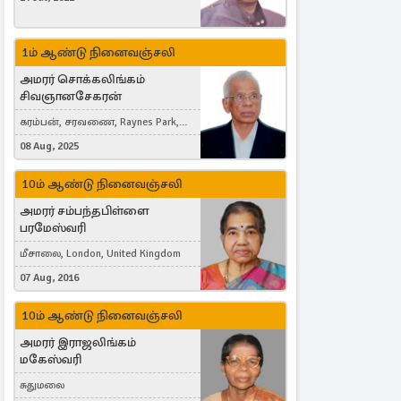
1ம் ஆண்டு நினைவஞ்சலி
அமரர் சொக்கலிங்கம்
சிவஞானசேகரன்
கரம்பன், சரவணை, Raynes Park,
London, United Kingdom
08 Aug, 2025
10ம் ஆண்டு நினைவஞ்சலி
அமரர் சம்பந்தபிள்ளை
பரமேஸ்வரி
மீசாலை, London, United Kingdom
07 Aug, 2016
10ம் ஆண்டு நினைவஞ்சலி
அமரர் இராஜலிங்கம்
மகேஸ்வரி
சுதுமலை