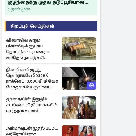
குழந்தைக்கு முதல் தடுப்பூசியான
சீம்பாலின் முக்கியத்துவம்!
1 நாள் முன்
சிறப்புச் செய்திகள்
விரைவில் வரும்
பிளாஸ்டிக் ரூபாய்
நோட்டுகள்.., பழைய
காகித நோட்டுகள்
செல்லுமா?
நிலவில் விழுந்து
நொறுங்கிய SpaceX
ராக்கெட்: 8,690 கி.மீ வேக
மோதலால் உருவான
புதிய பள்ளம்!
தந்தையின் இறுதிச்
சடங்கை வீடியோ காலில்
பார்த்த மகள்கள்!
அம்மாவுடன் முதல் படம்...
ஹீரோயினாக