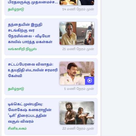
பிரதமருக்கு முதலமைச்சர்
கடிதம்
தமிழ்நாடு
14 மணி நேரம் முன்
தந்தையின் இறுதி
சடங்கிற்கு வர
நேரமில்லை - வீடியோ
காலில் பார்த்த மகள்கள்
லங்காசிறி நியூஸ்
21 மணி நேரம் முன்
சட்டப்பேரவை விவாதம்:
உதயநிதி ஸ்டாலின் சரமாரி
கேள்வி
தமிழ்நாடு
1 மணி நேரம் முன்
டிக்கெட் முன்பதிவு:
லோகேஷ் கனகராஜின்
'டிசி' திரைப்படத்தின்
வசூல் விவரம்
சினிஉலகம்
22 மணி நேரம் முன்