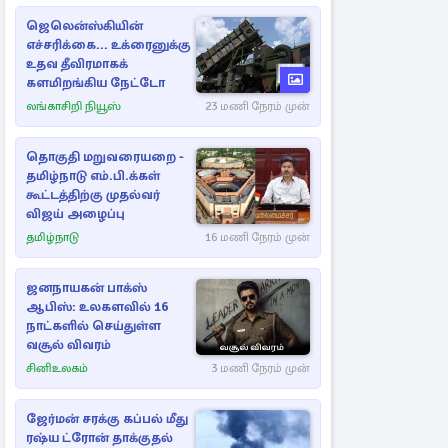
ஜெலென்ஸ்கியின்
எச்சரிக்கை... உக்ரைனுக்கு
உதவ தீவிரமாகக்
களமிறங்கிய நேட்டோ
லங்காசிறி நியூஸ்
23 மணி நேரம் முன்
தொகுதி மறுவரையறை -
தமிழ்நாடு எம்.பி.க்கள்
கூட்டத்திற்கு முதல்வர்
விஜய் அழைப்பு
தமிழ்நாடு
16 மணி நேரம் முன்
ஜனநாயகன் பாக்ஸ்
ஆபிஸ்: உலகளவில் 16
நாட்களில் செய்துள்ள
வசூல் விவரம்
சினிஉலகம்
3 மணி நேரம் முன்
ஜேர்மன் சரக்கு கப்பல் மீது
ரஷ்ய ட்ரோன் தாக்குதல்