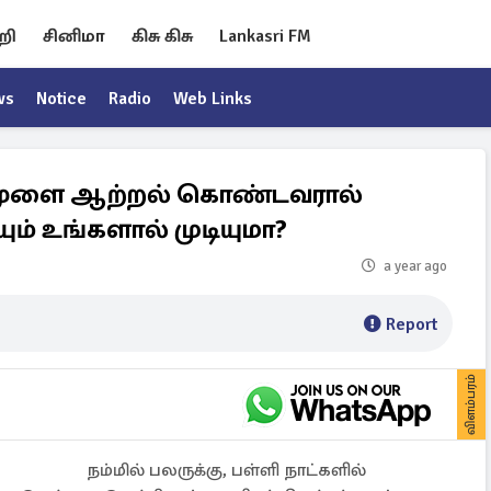
றி
சினிமா
கிசு கிசு
Lankasri FM
ws
Notice
Radio
Web Links
து மூளை ஆற்றல் கொண்டவரால்
ியும் உங்களால் முடியுமா?
a year ago
Report
விளம்பரம்
நம்மில் பலருக்கு, பள்ளி நாட்களில்