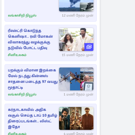
லங்காசிறி நியூஸ்
12 மணி நேரம் முன்
ரீஎன்ட்ரி கொடுத்த
கெனிஷா.. ரவி மோகன்
விவாகரத்து வழக்குக்கு
நடுவில் போட்ட பதிவு
சினிஉலகம்
15 மணி நேரம் முன்
பறக்கும் விமான இறக்கை
மேல் நடந்து கின்னஸ்
சாதனை படைத்த 97 வயது
மூதாட்டி
லங்காசிறி நியூஸ்
1 மணி நேரம் முன்
கர்நாடகாவில் அதிக
வசூல் செய்த டாப் 10 தமிழ்
திரைப்படங்கள்.. லிஸ்ட்
இதோ
சினிஉலகம்
4 மணி நேரம் முன்