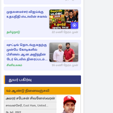
முதலமைச்சர் விஜய்க்கு
உதயநிதி ஸ்டாலின் சவால்
தமிழ்நாடு
22 மணி நேரம் முன்
ஷுட்டிங் தொடங்குவதற்கு
முன்பே கோடிகளில்
பிசினஸ் ஆன அஜித்தின்
டேர் டெவில் திரைப்படம்...
சினிஉலகம்
16 மணி நேரம் முன்
துயர் பகிர்வு
4ம் ஆண்டு நினைவஞ்சலி
அமரர் சபேசன் சிவனேஸ்வரன்
சாவகச்சேரி, East Ham, United
Kingdom
24 Jul, 2022