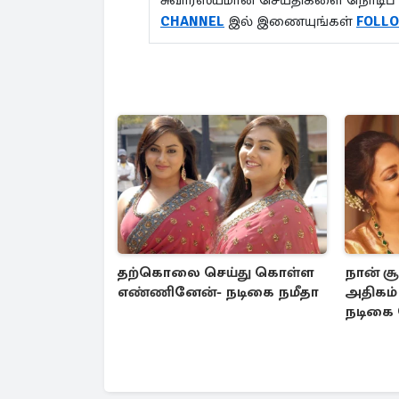
சுவாரஸ்யமான செய்திகளை நொடிப் 
CHANNEL
இல் இணையுங்கள்
FOLL
தற்கொலை செய்து கொள்ள
நான் ச
எண்ணினேன்- நடிகை நமீதா
அதிகம் 
நடிகை