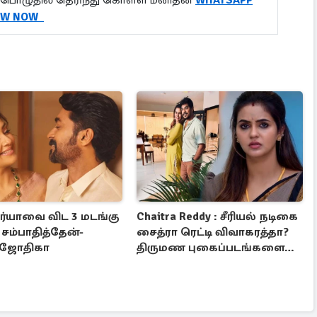
பொழுதில் தெரிந்து கொள்ள மனிதன்
WHATSAPP
OW NOW
ூர்யாவை விட 3 மடங்கு
Chaitra Reddy : சீரியல் நடிகை
சம்பாதித்தேன்-
சைத்ரா ரெட்டி விவாகரத்தா?
 ஜோதிகா
திருமண புகைப்படங்களை
நீக்கம்