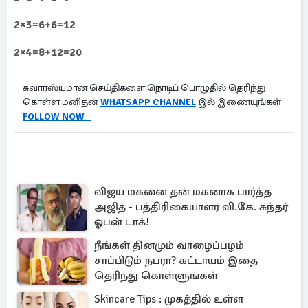
2×3=6+6=12
2×4=8+12=20
சுவாரஸ்யமான செய்திகளை நொடிப் பொழுதில் தெரிந்து
கொள்ள மனிதன்
WHATSAPP CHANNEL
இல் இணையுங்கள்
FOLLOW NOW
விஜய் மகனை தன் மகனாக பார்த்த
அஜித் - பத்திரிகையாளர் வி.கே. சுந்தர்
ஓபன் டாக்!
நீங்கள் தினமும் வாழைப்பழம்
சாப்பிடும் நபரா? கட்டாயம் இதை
தெரிந்து கொள்ளுங்கள்
Skincare Tips : முகத்தில் உள்ள