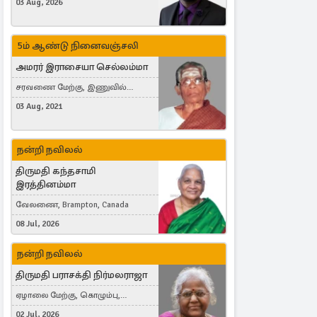
03 Aug, 2026
5ம் ஆண்டு நினைவஞ்சலி
அமரர் இராசையா செல்லம்மா
சரவணை மேற்கு, இணுவில்
கிழக்கு
03 Aug, 2021
நன்றி நவிலல்
திருமதி கந்தசாமி
இரத்தினம்மா
வேலணை, Brampton, Canada
08 Jul, 2026
நன்றி நவிலல்
திருமதி பராசக்தி நிர்மலராஜா
ஏழாலை மேற்கு, கொழும்பு,
தங்காலை, London, United Kingdom
02 Jul, 2026