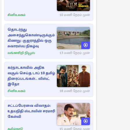
சினிஉலகம்
10 மணி நேரம் முன்
தொடர்ந்து
அசைந்துகொண்டிருக்கும்
கிணறு: குஜராத்தில் ஒரு
சுவாரஸ்ய நிகழ்வு
லங்காசிறி நியூஸ்
13 மணி நேரம் முன்
கர்நாடகாவில் அதிக
வசூல் செய்த டாப் 10 தமிழ்
திரைப்படங்கள்.. லிஸ்ட்
இதோ
சினிஉலகம்
18 மணி நேரம் முன்
சட்டப்பேரவை விவாதம்:
உதயநிதி ஸ்டாலின் சரமாரி
கேள்வி
தமிழ்நாடு
15 மணி நேரம் முன்