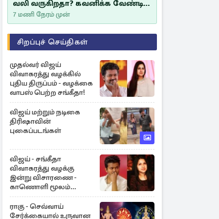
வலி வருகிறதா? கவனிக்க வேண்டிய
எச்சரிக்கை அறிகுறிகள்
7 மணி நேரம் முன்
சிறப்புச் செய்திகள்
முதல்வர் விஜய்
விவாகரத்து வழக்கில்
புதிய திருப்பம் - வழக்கை
வாபஸ் பெற்ற சங்கீதா!
விஜய் மற்றும் நடிகை
திரிஷாவின்
புகைப்படங்கள்
விஜய் - சங்கீதா
விவாகரத்து வழக்கு
இன்று விசாரணை -
காணொளி மூலம்
ஆஜராக வாய்ப்பு
ராகு - செவ்வாய்
சேர்க்கையால் உருவான