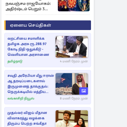
நவபஞ்சம ராஜயோகம்:
அதிர்ஷ்டம் பெறும் 3
ராசிகள்!
ஏனைய செய்திகள்
வறட்சியை சமாளிக்க
தமிழக அரசு ரூ.288.97
கோடி நிதி ஒதுக்கீடு -
வெளியான அரசாணை
தமிழ்நாடு
4 மணி நேரம் முன்
சவுதி அரேபியா மீது ஈரான்
ஆதரவுப்படைகளால்
இருமுனைத் தாக்குதல்:
நெருக்கடியில் மத்திய
கிழக்கு
லங்காசிறி நியூஸ்
8 மணி நேரம் முன்
முதல்வர் விஜய் மீதான
விவாகரத்து வழக்கை
திரும்ப பெற்ற சங்கீதா