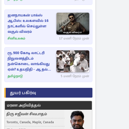
ஜனநாயகன் பாக்ஸ்
ஆபிஸ்: உலகளவில் 16
நாட்களில் செய்துள்ள
வசூல் விவரம்
சினிஉலகம்
17 மணி நேரம் முன்
ரூ.900 கோடி லாட்டரி
நிறுவனத்திடம்
நன்கொடை வாங்கியது
ஏன்? உதயநிதி - ஆதவ்
விவாதம்
தமிழ்நாடு
5 மணி நேரம் முன்
துயர் பகிர்வு
மரண அறிவித்தல்
திரு சஜீவன் சிவபாதம்
Toronto, Canada, Maple, Canada