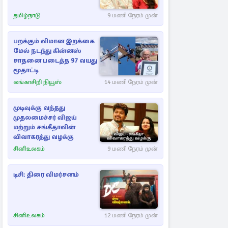
தமிழ்நாடு
9 மணி நேரம் முன்
பறக்கும் விமான இறக்கை
மேல் நடந்து கின்னஸ்
சாதனை படைத்த 97 வயது
மூதாட்டி
லங்காசிறி நியூஸ்
14 மணி நேரம் முன்
முடிவுக்கு வந்தது
முதலமைச்சர் விஜய்
மற்றும் சங்கீதாவின்
விவாகரத்து வழக்கு
சினிஉலகம்
9 மணி நேரம் முன்
டிசி: திரை விமர்சனம்
சினிஉலகம்
12 மணி நேரம் முன்