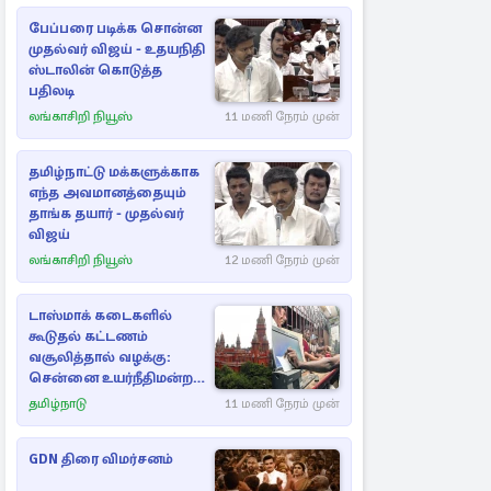
பேப்பரை படிக்க சொன்ன
முதல்வர் விஜய் - உதயநிதி
ஸ்டாலின் கொடுத்த
பதிலடி
லங்காசிறி நியூஸ்
11 மணி நேரம் முன்
தமிழ்நாட்டு மக்களுக்காக
எந்த அவமானத்தையும்
தாங்க தயார் - முதல்வர்
விஜய்
லங்காசிறி நியூஸ்
12 மணி நேரம் முன்
டாஸ்மாக் கடைகளில்
கூடுதல் கட்டணம்
வசூலித்தால் வழக்கு:
சென்னை உயர்நீதிமன்றம்
உத்தரவு
தமிழ்நாடு
11 மணி நேரம் முன்
GDN திரை விமர்சனம்