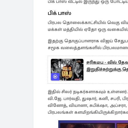
பிக் பாஸ் வீட்டில் இருந்து ஒரு போட்
பிக் பாஸ்
பிரபல தொலைக்காட்சியில் வெகு விம
மக்கள் மத்தியில் ஏதோ ஒரு வகையில் 
இதற்கு தொகுப்பாளராக விஜய் சேதுபதி 
சமூக வலைத்தளங்களில் பிரபலமானவர
சரிகமப - வில் தே
இறுதிச்சுற்றுக்கு
இதில் சிலர் நடிகர்களாகவும் உள்ளனர
வி.ஜே. பார்வதி, துஷார், கனி, சபரி, 
வினோத், வியானா, சுபிக்‌ஷா, அப்சரா,
பிரபலங்கள் களமிறங்கியிருக்கிறார்கள