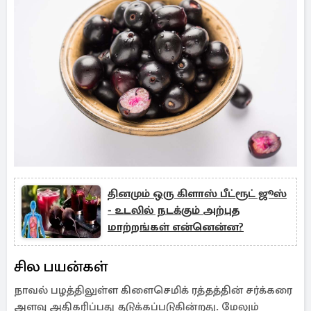
தினமும் ஒரு கிளாஸ் பீட்ரூட் ஜூஸ்
- உடலில் நடக்கும் அற்புத
மாற்றங்கள் என்னென்ன?
சில பயன்கள்
நாவல் பழத்திலுள்ள கிளைசெமிக் ரத்தத்தின் சர்க்கரை
அளவு அதிகரிப்பது தடுக்கப்படுகின்றது. மேலும்