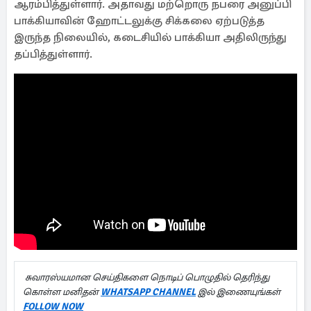
ஆரம்பித்துள்ளார். அதாவது மற்றொரு நபரை அனுப்பி
பாக்கியாவின் ஹோட்டலுக்கு சிக்கலை ஏற்படுத்த
இருந்த நிலையில், கடைசியில் பாக்கியா அதிலிருந்து
தப்பித்துள்ளார்.
சுவாரஸ்யமான செய்திகளை நொடிப் பொழுதில் தெரிந்து
கொள்ள மனிதன்
WHATSAPP CHANNEL
இல் இணையுங்கள்
FOLLOW NOW